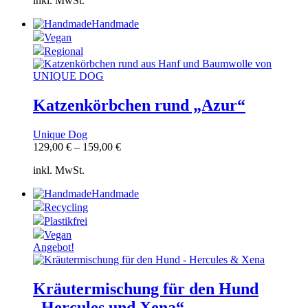
inkl. MwSt.
Handmade
Vegan
Regional
Katzenkörbchen rund „Azur“
Unique Dog
129,00
€
–
159,00
€
inkl. MwSt.
Handmade
Recycling
Plastikfrei
Vegan
Angebot!
Kräutermischung für den Hund
„Hercules und Xena“