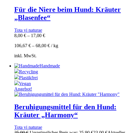
Für die Niere beim Hund: Kräuter
„Blasenfee“
Tota vi naturae
8,00
€
–
17,00
€
106,67
€
–
68,00
€
/
kg
inkl. MwSt.
Handmade
Recycling
Plastikfrei
Vegan
Angebot!
Beruhigungsmittel für den Hund:
Kräuter „Harmony“
Tota vi naturae
25,90
€
Ursprünglicher Preis war: 25,90 €
23,00
€
Aktueller