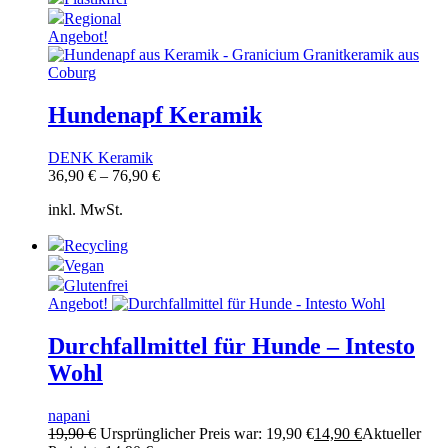
Regional
Angebot!
Hundenapf Keramik
DENK Keramik
36,90
€
–
76,90
€
inkl. MwSt.
Recycling
Vegan
Glutenfrei
Angebot!
Durchfallmittel für Hunde – Intesto
Wohl
napani
19,90
€
Ursprünglicher Preis war: 19,90 €
14,90
€
Aktueller