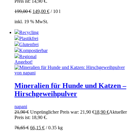
Preis ist: 14,90 €.
199,00
€
149,00
€
/
10
l
inkl. 19 % MwSt.
Recycling
Plastikfrei
Glutenfrei
Kompostierbar
Regional
Angebot!
Mineralien für Hunde und Katzen –
Hirschgeweihpulver
napani
21,90
€
Ursprünglicher Preis war: 21,90 €
18,90
€
Aktueller
Preis ist: 18,90 €.
76,65
€
66,15
€
/
0.35
kg