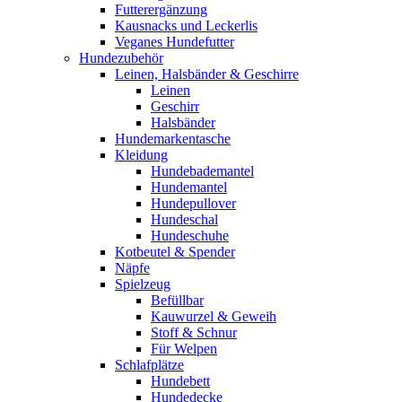
Futterergänzung
Kausnacks und Leckerlis
Veganes Hundefutter
Hundezubehör
Leinen, Halsbänder & Geschirre
Leinen
Geschirr
Halsbänder
Hundemarkentasche
Kleidung
Hundebademantel
Hundemantel
Hundepullover
Hundeschal
Hundeschuhe
Kotbeutel & Spender
Näpfe
Spielzeug
Befüllbar
Kauwurzel & Geweih
Stoff & Schnur
Für Welpen
Schlafplätze
Hundebett
Hundedecke