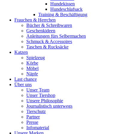
Hundekissen
Hundeschlafsack
Training & Beschäftigung
Frauchen & Herrchen
Bücher & Schreibwaren
Geschenkideen
Anleitungen fürs Selbermachen
Schmuck & Accessoires
Taschen & Rucksäcke
Katzen
Spielzeug
Körbe
Möbel
Näpfe
Last chance
Über uns
Unser Team
Unser Tiershop
Unsere Philosophie
Journalistisch unterwegs
Tierschutz
Partner
Presse
Infomaterial
Unsere Marken