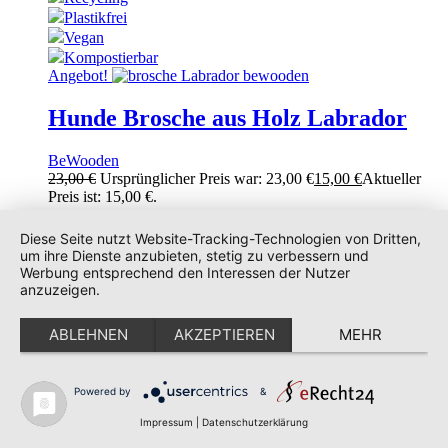
Plastikfrei
Vegan
Kompostierbar
Angebot!
Hunde Brosche aus Holz Labrador
BeWooden
Kundenbewertungen und Erfahrungen zu
23,00
€
Ursprünglicher Preis war: 23,00 €
15,00
€
Aktueller
UNIQUE DOG
Preis ist: 15,00 €.
SEHR GUT
100%
inkl. 19 % MwSt.
Diese Seite nutzt Website-Tracking-Technologien von Dritten,
Empfehlungen auf
um ihre Dienste anzubieten, stetig zu verbessern und
Handmade
ProvenExpert.com
Werbung entsprechend den Interessen der Nutzer
4,83 / 5,00
Recycling
anzuzeigen.
Plastikfrei
240
38
Vegan
ABLEHNEN
AKZEPTIEREN
MEHR
Bewertungen auf
Kompostierbar
Bewertungen von 2
ProvenExpert.com
anderen Quellen
Angebot!
Von Kunden
bewertet
Powered by
&
Hunde Brosche aus Holz Jack Russell
Blick aufs ProvenExpert-Profil werfen
278 Bewertungen
Impressum
|
Datenschutzerklärung
Terrier
Authentizität
11.5.2026