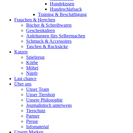
Hundekissen
Hundeschlafsack
Training & Beschäftigung
Frauchen & Herrchen
Bücher & Schreibwaren
Geschenkideen
Anleitungen fürs Selbermachen
Schmuck & Accessoires
Taschen & Rucksäcke
Katzen
Spielzeug
Körbe
Möbel
Näpfe
Last chance
Über uns
Unser Team
Unser Tiershop
Unsere Philosophie
Journalistisch unterwegs
Tierschutz
Partner
Presse
Infomaterial
Unsere Marken