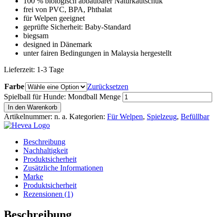
100 % biologisch abbaubarer Naturkautschuk
frei von PVC, BPA, Phthalat
für Welpen geeignet
geprüfte Sicherheit: Baby-Standard
biegsam
designed in Dänemark
unter fairen Bedingungen in Malaysia hergestellt
Lieferzeit:
1-3 Tage
Farbe
Zurücksetzen
Spielball für Hunde: Mondball Menge
In den Warenkorb
Artikelnummer:
n. a.
Kategorien:
Für Welpen
,
Spielzeug
,
Befüllbar
Beschreibung
Nachhaltigkeit
Produktsicherheit
Zusätzliche Informationen
Marke
Produktsicherheit
Rezensionen (1)
Beschreibung