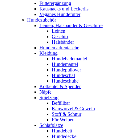
Futterergänzung
Kausnacks und Leckerlis
Veganes Hundefutter
Hundezubehör
Leinen, Halsbänder & Geschirre
Leinen
Geschirr
Halsbänder
Hundemarkentasche
Kleidung
Hundebademantel
Hundemantel
Hundepullover
Hundeschal
Hundeschuhe
Kotbeutel & Spender
Näpfe
Spielzeug
Befüllbar
Kauwurzel & Geweih
Stoff & Schnur
Für Welpen
Schlafplätze
Hundebett
Hundedecke