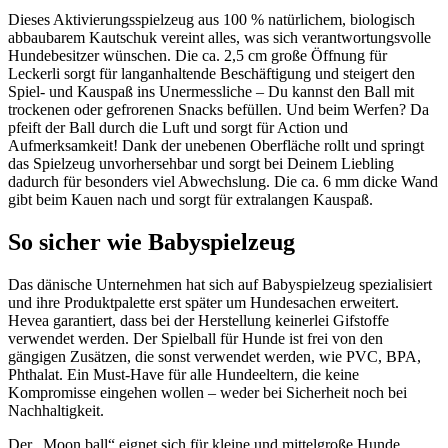
Dieses Aktivierungsspielzeug aus 100 % natürlichem, biologisch
abbaubarem Kautschuk vereint alles, was sich verantwortungsvolle
Hundebesitzer wünschen. Die ca. 2,5 cm große Öffnung für
Leckerli sorgt für langanhaltende Beschäftigung und steigert den
Spiel- und Kauspaß ins Unermessliche – Du kannst den Ball mit
trockenen oder gefrorenen Snacks befüllen. Und beim Werfen? Da
pfeift der Ball durch die Luft und sorgt für Action und
Aufmerksamkeit! Dank der unebenen Oberfläche rollt und springt
das Spielzeug unvorhersehbar und sorgt bei Deinem Liebling
dadurch für besonders viel Abwechslung. Die ca. 6 mm dicke Wand
gibt beim Kauen nach und sorgt für extralangen Kauspaß.
So sicher wie Babyspielzeug
Das dänische Unternehmen hat sich auf Babyspielzeug spezialisiert
und ihre Produktpalette erst später um Hundesachen erweitert.
Hevea garantiert, dass bei der Herstellung keinerlei Gifstoffe
verwendet werden. Der Spielball für Hunde ist frei von den
gängigen Zusätzen, die sonst verwendet werden, wie PVC, BPA,
Phthalat. Ein Must-Have für alle Hundeeltern, die keine
Kompromisse eingehen wollen – weder bei Sicherheit noch bei
Nachhaltigkeit.
Der „Moon ball“ eignet sich für kleine und mittelgroße Hunde.