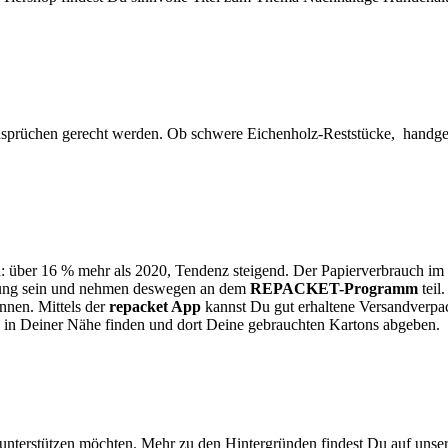
nsprüchen gerecht werden. Ob schwere Eichenholz-Reststücke, handges
 über 16 % mehr als 2020, Tendenz steigend. Der Papierverbrauch im 
Lösung sein und nehmen deswegen an dem
REPACKET-Programm
teil
nen. Mittels der
repacket App
kannst Du gut erhaltene Versandverpac
n in Deiner Nähe finden und dort Deine gebrauchten Kartons abgeben.
ht unterstützen möchten. Mehr zu den Hintergründen findest Du auf un