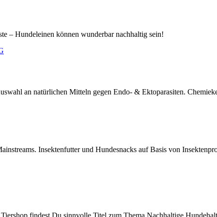
este – Hundeleinen können wunderbar nachhaltig sein!
uswahl an natürlichen Mitteln gegen Endo- & Ektoparasiten. Chemieke
Mainstreams. Insektenfutter und Hundesnacks auf Basis von Insektenpr
 Tiershop findest Du sinnvolle Titel zum Thema Nachhaltige Hundehalt