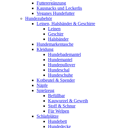
Futterergänzung
Kausnacks und Leckerlis
Veganes Hundefutter
Hundezubehör
Leinen, Halsbänder & Geschirre
Leinen
Geschirr
Halsbänder
Hundemarkentasche
Kleidung
Hundebademantel
Hundemantel
Hundepullover
Hundeschal
Hundeschuhe
Kotbeutel & Spender
Näpfe
Spielzeug
Befüllbar
Kauwurzel & Geweih
Stoff & Schnur
Für Welpen
Schlafplätze
Hundebett
Hundedecke