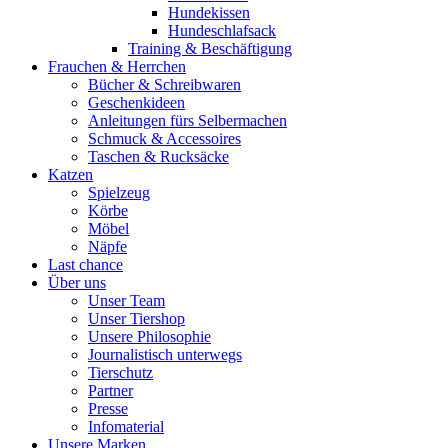
Hundekissen
Hundeschlafsack
Training & Beschäftigung
Frauchen & Herrchen
Bücher & Schreibwaren
Geschenkideen
Anleitungen fürs Selbermachen
Schmuck & Accessoires
Taschen & Rucksäcke
Katzen
Spielzeug
Körbe
Möbel
Näpfe
Last chance
Über uns
Unser Team
Unser Tiershop
Unsere Philosophie
Journalistisch unterwegs
Tierschutz
Partner
Presse
Infomaterial
Unsere Marken