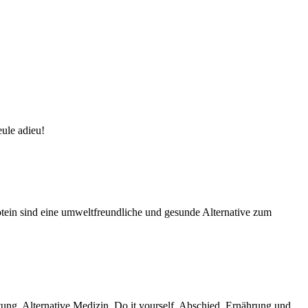
ule adieu!
otein sind eine umweltfreundliche und gesunde Alternative zum
ung, Alternative Medizin, Do it yourself, Abschied, Ernährung und