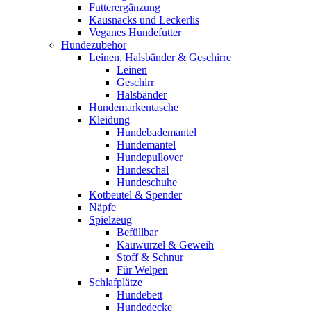
Futterergänzung
Kausnacks und Leckerlis
Veganes Hundefutter
Hundezubehör
Leinen, Halsbänder & Geschirre
Leinen
Geschirr
Halsbänder
Hundemarkentasche
Kleidung
Hundebademantel
Hundemantel
Hundepullover
Hundeschal
Hundeschuhe
Kotbeutel & Spender
Näpfe
Spielzeug
Befüllbar
Kauwurzel & Geweih
Stoff & Schnur
Für Welpen
Schlafplätze
Hundebett
Hundedecke