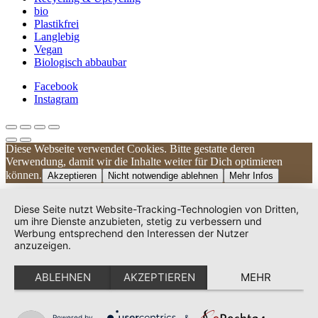
bio
Plastikfrei
Langlebig
Vegan
Biologisch abbaubar
Facebook
Instagram
Diese Webseite verwendet Cookies. Bitte gestatte deren
Kundenbewertungen und Erfahrungen zu
Verwendung, damit wir die Inhalte weiter für Dich optimieren
UNIQUE DOG
können.
Akzeptieren
Nicht notwendige ablehnen
Mehr Infos
SEHR GUT
100%
Diese Seite nutzt Website-Tracking-Technologien von Dritten,
Empfehlungen auf
um ihre Dienste anzubieten, stetig zu verbessern und
ProvenExpert.com
Werbung entsprechend den Interessen der Nutzer
4,83 / 5,00
anzuzeigen.
240
38
ABLEHNEN
AKZEPTIEREN
MEHR
Bewertungen auf
Bewertungen von 2
ProvenExpert.com
anderen Quellen
Von Kunden
bewertet
Powered by
&