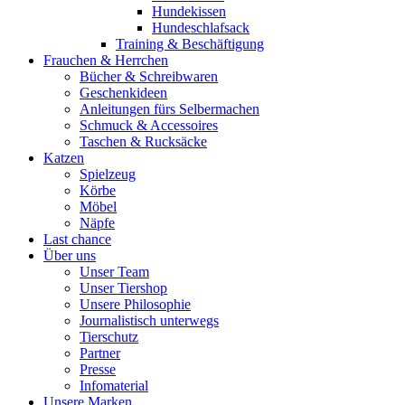
Hundekissen
Hundeschlafsack
Training & Beschäftigung
Frauchen & Herrchen
Bücher & Schreibwaren
Geschenkideen
Anleitungen fürs Selbermachen
Schmuck & Accessoires
Taschen & Rucksäcke
Katzen
Spielzeug
Körbe
Möbel
Näpfe
Last chance
Über uns
Unser Team
Unser Tiershop
Unsere Philosophie
Journalistisch unterwegs
Tierschutz
Partner
Presse
Infomaterial
Unsere Marken