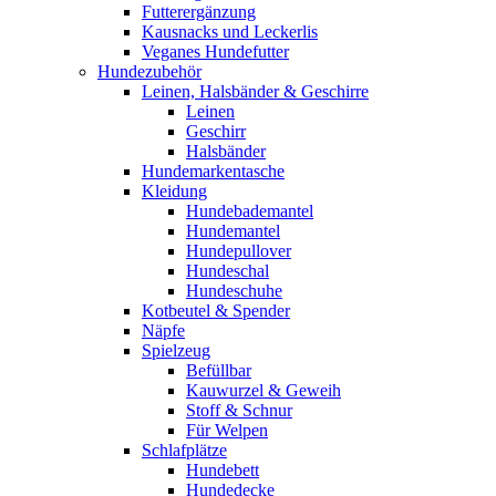
Futterergänzung
Kausnacks und Leckerlis
Veganes Hundefutter
Hundezubehör
Leinen, Halsbänder & Geschirre
Leinen
Geschirr
Halsbänder
Hundemarkentasche
Kleidung
Hundebademantel
Hundemantel
Hundepullover
Hundeschal
Hundeschuhe
Kotbeutel & Spender
Näpfe
Spielzeug
Befüllbar
Kauwurzel & Geweih
Stoff & Schnur
Für Welpen
Schlafplätze
Hundebett
Hundedecke