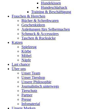
Hundekissen
Hundeschlafsack
Training & Beschäftigung
Frauchen & Herrchen
Bücher & Schreibwaren
Geschenkideen
Anleitungen fürs Selbermachen
Schmuck & Accessoires
Taschen & Rucksäcke
Katzen
Spielzeug
Körbe
Möbel
Näpfe
Last chance
Über uns
Unser Team
Unser Tiershop
Unsere Philosophie
Journalistisch unterwegs
Tierschutz
Partner
Presse
Infomaterial
Unsere Marken