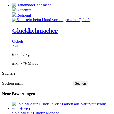
Handmade
Glutenfrei
Regional
Glücklichmacher
Qchefs
7,40
€
6,60
€
/
kg
inkl. 7 % MwSt.
Suchen
Suchen nach:
Neue Bewertungen
Spielball für Hunde: Mondball