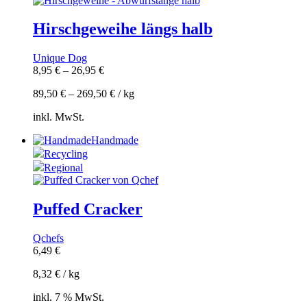
Hirschgeweihe längs halb
Unique Dog
8,95
€
–
26,95
€
89,50
€
–
269,50
€
/
kg
inkl. MwSt.
Handmade
Recycling
Regional
Puffed Cracker
Qchefs
6,49
€
8,32
€
/
kg
inkl. 7 % MwSt.