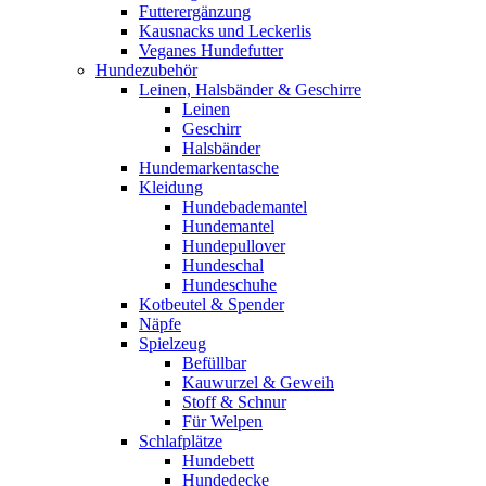
Futterergänzung
Kausnacks und Leckerlis
Veganes Hundefutter
Hundezubehör
Leinen, Halsbänder & Geschirre
Leinen
Geschirr
Halsbänder
Hundemarkentasche
Kleidung
Hundebademantel
Hundemantel
Hundepullover
Hundeschal
Hundeschuhe
Kotbeutel & Spender
Näpfe
Spielzeug
Befüllbar
Kauwurzel & Geweih
Stoff & Schnur
Für Welpen
Schlafplätze
Hundebett
Hundedecke