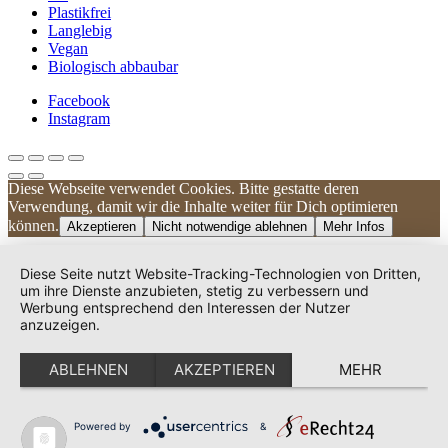
Plastikfrei
Langlebig
Vegan
Biologisch abbaubar
Facebook
Instagram
Diese Webseite verwendet Cookies. Bitte gestatte deren
Kundenbewertungen und Erfahrungen zu
Verwendung, damit wir die Inhalte weiter für Dich optimieren
UNIQUE DOG
können.
Akzeptieren
Nicht notwendige ablehnen
Mehr Infos
SEHR GUT
100%
Diese Seite nutzt Website-Tracking-Technologien von Dritten,
Empfehlungen auf
um ihre Dienste anzubieten, stetig zu verbessern und
ProvenExpert.com
Werbung entsprechend den Interessen der Nutzer
4,83 / 5,00
anzuzeigen.
240
38
ABLEHNEN
AKZEPTIEREN
MEHR
Bewertungen auf
Bewertungen von 2
ProvenExpert.com
anderen Quellen
Von Kunden
bewertet
Powered by
&
Blick aufs ProvenExpert-Profil werfen
278 Bewertungen