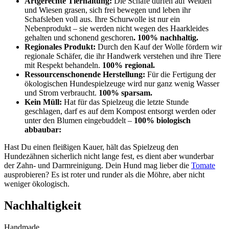
Artgerechte Tierhaltung:
Die Schafe dürfen auf Weiden
und Wiesen grasen, sich frei bewegen und leben ihr
Schafsleben voll aus. Ihre Schurwolle ist nur ein
Nebenprodukt – sie werden nicht wegen des Haarkleides
gehalten und schonend geschoren
. 100% nachhaltig.
Regionales Produkt:
Durch den Kauf der Wolle fördern wir
regionale Schäfer, die ihr Handwerk verstehen und ihre Tiere
mit Respekt behandeln.
100% regional.
Ressourcenschonende Herstellung:
Für die Fertigung der
ökologischen Hundespielzeuge wird nur ganz wenig Wasser
und Strom verbraucht.
100% sparsam.
Kein Müll:
Hat für das Spielzeug die letzte Stunde
geschlagen, darf es auf dem Kompost entsorgt werden oder
unter den Blumen eingebuddelt –
100% biologisch
abbaubar:
Hast Du einen fleißigen Kauer, hält das Spielzeug den
Hundezähnen sicherlich nicht lange fest, es dient aber wunderbar
der Zahn- und Darmreinigung. Dein Hund mag lieber die
Tomate
ausprobieren? Es ist roter und runder als die Möhre, aber nicht
weniger ökologisch.
Nachhaltigkeit
Handmade