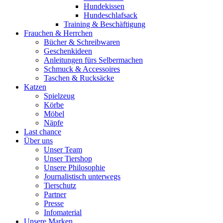
Hundekissen
Hundeschlafsack
Training & Beschäftigung
Frauchen & Herrchen
Bücher & Schreibwaren
Geschenkideen
Anleitungen fürs Selbermachen
Schmuck & Accessoires
Taschen & Rucksäcke
Katzen
Spielzeug
Körbe
Möbel
Näpfe
Last chance
Über uns
Unser Team
Unser Tiershop
Unsere Philosophie
Journalistisch unterwegs
Tierschutz
Partner
Presse
Infomaterial
Unsere Marken