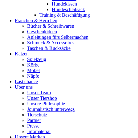
Hundekissen
Hundeschlafsack
Training & Beschäftigung
Frauchen & Herrchen
Bücher & Schreibwaren
Geschenkideen
Anleitungen fürs Selbermachen
Schmuck & Accessoires
Taschen & Rucksäcke
Katzen
Spielzeug
Körbe
Möbel
Näpfe
Last chance
Über uns
Unser Team
Unser Tiershop
Unsere Philosophie
Journalistisch unterwegs
Tierschutz
Partner
Presse
Infomaterial
Unsere Marken