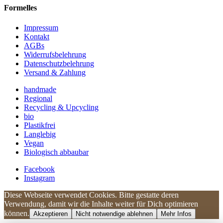
Formelles
Impressum
Kontakt
AGBs
Widerrufsbelehrung
Datenschutzbelehrung
Versand & Zahlung
handmade
Regional
Recycling & Upcycling
bio
Plastikfrei
Langlebig
Vegan
Biologisch abbaubar
Facebook
Instagram
Diese Webseite verwendet Cookies. Bitte gestatte deren
Kundenbewertungen und Erfahrungen zu
Verwendung, damit wir die Inhalte weiter für Dich optimieren
UNIQUE DOG
können.
Akzeptieren
Nicht notwendige ablehnen
Mehr Infos