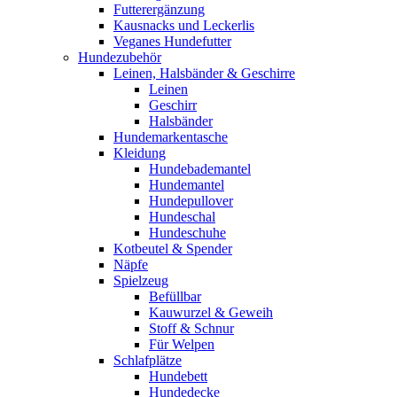
Futterergänzung
Kausnacks und Leckerlis
Veganes Hundefutter
Hundezubehör
Leinen, Halsbänder & Geschirre
Leinen
Geschirr
Halsbänder
Hundemarkentasche
Kleidung
Hundebademantel
Hundemantel
Hundepullover
Hundeschal
Hundeschuhe
Kotbeutel & Spender
Näpfe
Spielzeug
Befüllbar
Kauwurzel & Geweih
Stoff & Schnur
Für Welpen
Schlafplätze
Hundebett
Hundedecke