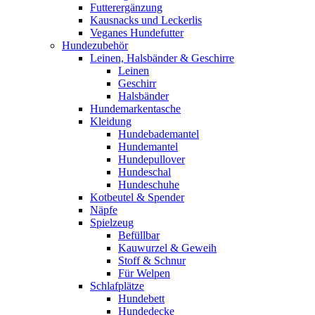
Futterergänzung
Kausnacks und Leckerlis
Veganes Hundefutter
Hundezubehör
Leinen, Halsbänder & Geschirre
Leinen
Geschirr
Halsbänder
Hundemarkentasche
Kleidung
Hundebademantel
Hundemantel
Hundepullover
Hundeschal
Hundeschuhe
Kotbeutel & Spender
Näpfe
Spielzeug
Befüllbar
Kauwurzel & Geweih
Stoff & Schnur
Für Welpen
Schlafplätze
Hundebett
Hundedecke