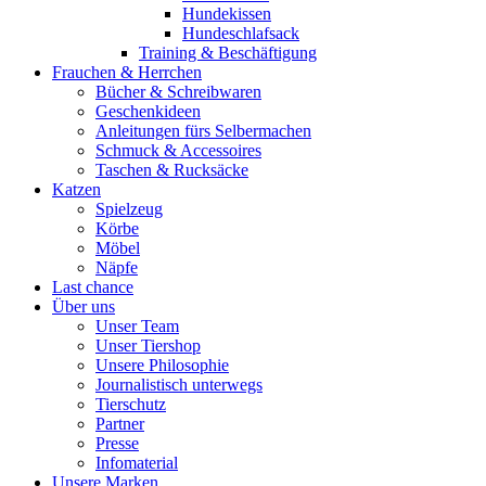
Hundekissen
Hundeschlafsack
Training & Beschäftigung
Frauchen & Herrchen
Bücher & Schreibwaren
Geschenkideen
Anleitungen fürs Selbermachen
Schmuck & Accessoires
Taschen & Rucksäcke
Katzen
Spielzeug
Körbe
Möbel
Näpfe
Last chance
Über uns
Unser Team
Unser Tiershop
Unsere Philosophie
Journalistisch unterwegs
Tierschutz
Partner
Presse
Infomaterial
Unsere Marken