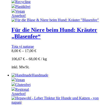
Recycling
Plastikfrei
Vegan
Angebot!
Für die Niere beim Hund: Kräuter
„Blasenfee“
Tota vi naturae
8,00
€
–
17,00
€
106,67
€
–
68,00
€
/
kg
inkl. MwSt.
Handmade
Vegan
Glutenfrei
Regional
Angebot!