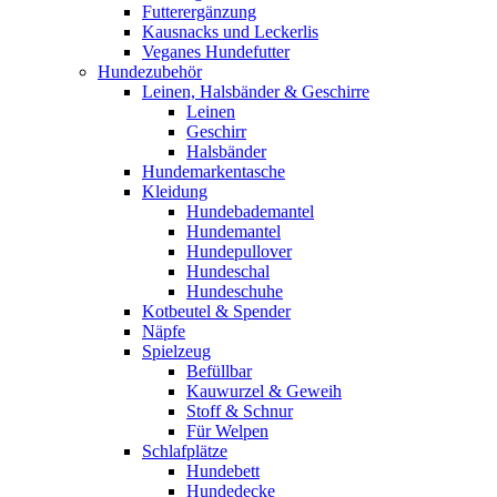
Futterergänzung
Kausnacks und Leckerlis
Veganes Hundefutter
Hundezubehör
Leinen, Halsbänder & Geschirre
Leinen
Geschirr
Halsbänder
Hundemarkentasche
Kleidung
Hundebademantel
Hundemantel
Hundepullover
Hundeschal
Hundeschuhe
Kotbeutel & Spender
Näpfe
Spielzeug
Befüllbar
Kauwurzel & Geweih
Stoff & Schnur
Für Welpen
Schlafplätze
Hundebett
Hundedecke