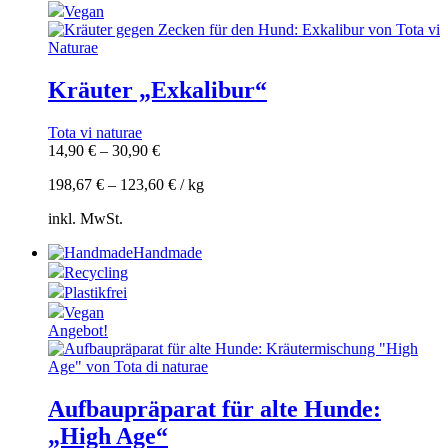
Vegan
Kräuter „Exkalibur“
Tota vi naturae
14,90
€
–
30,90
€
198,67
€
–
123,60
€
/
kg
inkl. MwSt.
Handmade
Recycling
Plastikfrei
Vegan
Angebot!
Aufbaupräparat für alte Hunde:
„High Age“