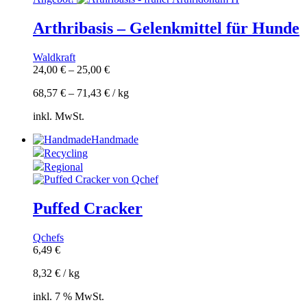
Arthribasis – Gelenkmittel für Hunde
Waldkraft
24,00
€
–
25,00
€
68,57
€
–
71,43
€
/
kg
inkl. MwSt.
Handmade
Recycling
Regional
Puffed Cracker
Qchefs
6,49
€
8,32
€
/
kg
inkl. 7 % MwSt.