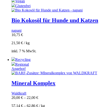
Vegan
Glutenfrei
Bio Kokosöl für Hunde und Katzen
napani
10,75
€
21,50
€
/
kg
inkl. 7 % MwSt.
Recycling
Regional
Angebot!
Mineral Komplex
Waldkraft
20,00
€
–
22,00
€
57,14
€
–
62,86
€
/
kg