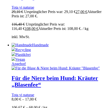
Tota vi naturae
29,10
€
Ursprünglicher Preis war: 29,10 €
27,00
€
Aktueller
Preis ist: 27,00 €.
116,40
€
Ursprünglicher Preis war:
116,40 €
108,00
€
Aktueller Preis ist: 108,00 €.
/
kg
inkl. MwSt.
Handmade
Recycling
Plastikfrei
Vegan
Angebot!
Für die Niere beim Hund: Kräuter
„Blasenfee“
Tota vi naturae
8,00
€
–
17,00
€
106,67
€
–
68,00
€
/
kg