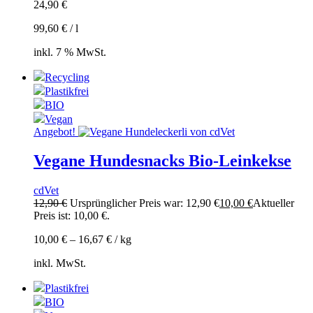
24,90
€
99,60
€
/
l
inkl. 7 % MwSt.
Recycling
Plastikfrei
BIO
Vegan
Angebot!
Vegane Hundesnacks Bio-Leinkekse
cdVet
12,90
€
Ursprünglicher Preis war: 12,90 €
10,00
€
Aktueller
Preis ist: 10,00 €.
10,00
€
–
16,67
€
/
kg
inkl. MwSt.
Plastikfrei
BIO