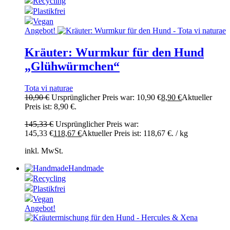
Recycling
Plastikfrei
Vegan
Angebot!
Kräuter: Wurmkur für den Hund
„Glühwürmchen“
Tota vi naturae
10,90
€
Ursprünglicher Preis war: 10,90 €
8,90
€
Aktueller
Preis ist: 8,90 €.
145,33
€
Ursprünglicher Preis war:
145,33 €
118,67
€
Aktueller Preis ist: 118,67 €.
/
kg
inkl. MwSt.
Handmade
Recycling
Plastikfrei
Vegan
Angebot!