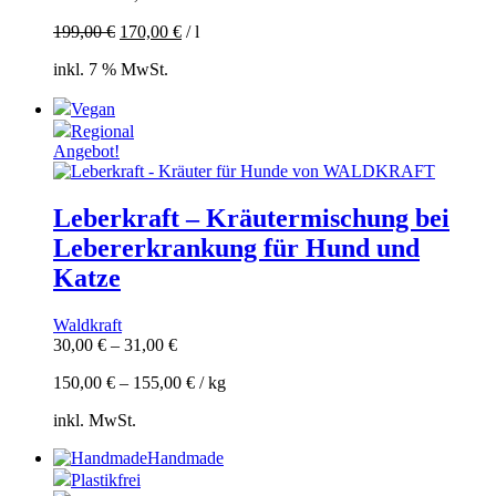
199,00
€
170,00
€
/
l
inkl. 7 % MwSt.
Vegan
Regional
Angebot!
Leberkraft – Kräutermischung bei
Lebererkrankung für Hund und
Katze
Waldkraft
30,00
€
–
31,00
€
150,00
€
–
155,00
€
/
kg
inkl. MwSt.
Handmade
Plastikfrei