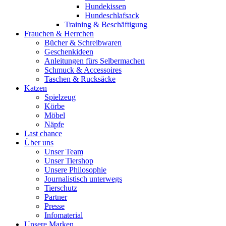
Hundekissen
Hundeschlafsack
Training & Beschäftigung
Frauchen & Herrchen
Bücher & Schreibwaren
Geschenkideen
Anleitungen fürs Selbermachen
Schmuck & Accessoires
Taschen & Rucksäcke
Katzen
Spielzeug
Körbe
Möbel
Näpfe
Last chance
Über uns
Unser Team
Unser Tiershop
Unsere Philosophie
Journalistisch unterwegs
Tierschutz
Partner
Presse
Infomaterial
Unsere Marken