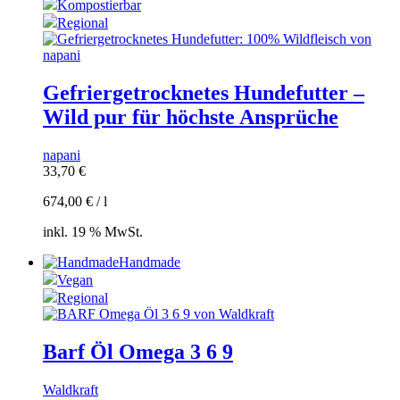
Kompostierbar
Regional
Gefriergetrocknetes Hundefutter –
Wild pur für höchste Ansprüche
napani
33,70
€
674,00
€
/
l
inkl. 19 % MwSt.
Handmade
Vegan
Regional
Barf Öl Omega 3 6 9
Waldkraft