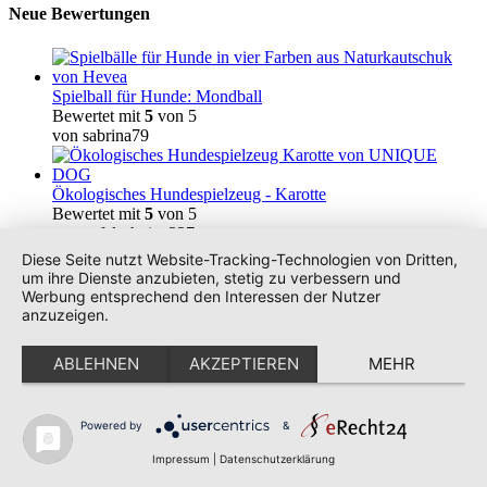
Neue Bewertungen
Spielball für Hunde: Mondball
Bewertet mit
5
von 5
von sabrina79
Kundenbewertungen und Erfahrungen zu
Ökologisches Hundespielzeug - Karotte
UNIQUE DOG
Bewertet mit
5
von 5
von apfelschnitte337
SEHR GUT
100%
Diese Seite nutzt Website-Tracking-Technologien von Dritten,
Empfehlungen
Empfehlungen auf
um ihre Dienste anzubieten, stetig zu verbessern und
ProvenExpert.com
Werbung entsprechend den Interessen der Nutzer
4,83 / 5,00
anzuzeigen.
Nachhaltiger Urlaub
Grüner Hund
240
38
Neue Produkte
ABLEHNEN
AKZEPTIEREN
MEHR
Bewertungen auf
Bewertungen von 2
Sale
ProvenExpert.com
anderen Quellen
Veganes Hundefutter
Von Kunden
BUDDY.
bewertet
Powered by
&
Blick aufs ProvenExpert-Profil werfen
278 Bewertungen
Nachhaltigkeit
Impressum
|
Datenschutzerklärung
Authentizität
11.5.2026