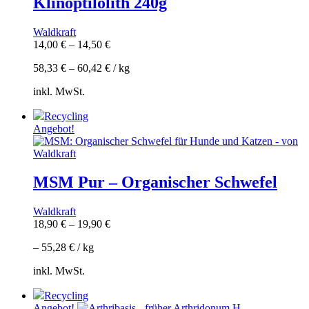
Klinoptilolith 240g
Waldkraft
14,00
€
–
14,50
€
58,33
€
–
60,42
€
/
kg
inkl. MwSt.
Recycling
Angebot!
MSM Pur – Organischer Schwefel
Waldkraft
18,90
€
–
19,90
€
–
55,28
€
/
kg
inkl. MwSt.
Recycling
Angebot!