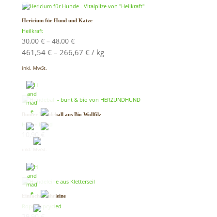
Hericium für Hund und Katze
Heilkraft
30,00
€
–
48,00
€
461,54
€
–
266,67
€
/
kg
inkl. MwSt.
Bunter Hundeball aus Bio Wollfilz
Herz + Hund
10,90
€
inkl. MwSt.
Einfache Führleine
Ropes Upcycled
29,90
€