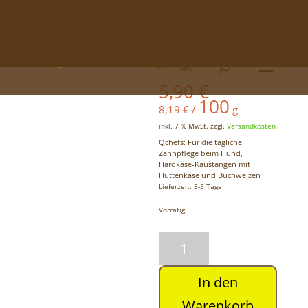
Atelier: 033748 - 161138
info@unique.dog
Startseite
/
Hunde
/
Gesundheit & Pflege
/
Zahnpflege
/ Hard Cracker
0-Artikel
Hard Cracker
5,90
€
100
8,19
€
/
g
inkl. 7 % MwSt.
zzgl.
Versandkosten
Qchefs: Für die tägliche
Zahnpflege beim Hund,
Hardkäse-Kaustangen mit
Hüttenkäse und Buchweizen
Lieferzeit:
3-5 Tage
Vorrätig
Hard
Cracker
Menge
In den
Warenkorb