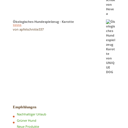
Ökologisches Hundespielzeug - Karotte
von apfelschnitte337
Bewertet mit
5
von 5
Empfehlungen
Nachhaltiger Urlaub
Grüner Hund
Neue Produkte