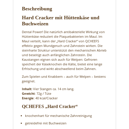
Beschreibung
Hard Cracker mit Hüttenkäse und
Buchweizen
Dental Power! Die natürlich antibakterielle Wirkung von
Hüttenkäse reduziert die Plaquebakterien im Maul. Im
Maul verteilt, kann der „Hard Cracker“ von QCHEEFS
effektiv gegen Mundgeruch und Zahnstein wirken. Die
steinharte Struktur unterstützt den mechanischen Abrieb
und beseitigt auch anfänglichen Zahnstein. Die
Kaustangen eignen sich auch für Welpen: Gefroren
speichert der Käseknochen die Kälte, bietet eine lange
Erfrischung und wirkt abschwellend beim Zahnen.
Zum Spielen und Knabbern – auch für Welpen – bestens
geeignet.
Inhalt:
Vier Stangen ca. 14 cm lang.
Gewicht
: 72g / Tüte
Energie
: 40 kcal/Cracker
QCHEFES „Hard Cracker“
knochenhart für mechanische Zahnreinigung
getreidefrei mit Buchweizen