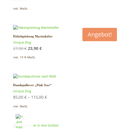
inkl. MwSt.
Angebot!
Häkelspielzeug Marienkäfer
Unique Dog
Ursprünglicher
Aktueller
27,90
€
23,90
€
Preis
Preis
inkl. 19 % MwSt.
war:
ist:
27,90 €
23,90 €.
Hundepullover „Pink Star“
Unique Dog
85,00
€
–
115,00
€
inkl. MwSt.