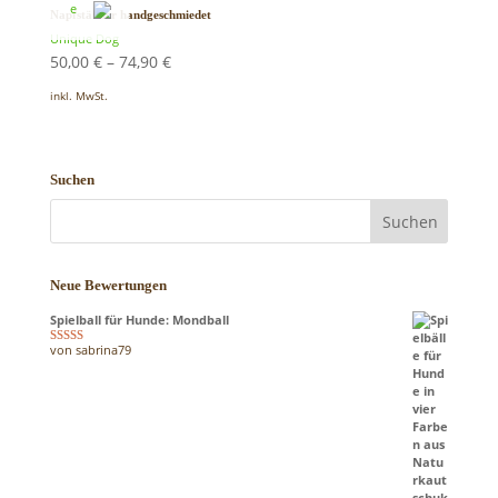
Napfständer handgeschmiedet
Unique Dog
50,00
€
–
74,90
€
inkl. MwSt.
Suchen
Neue Bewertungen
Spielball für Hunde: Mondball
von sabrina79
Bewertet mit
5
von 5