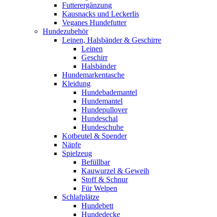
Futterergänzung
Kausnacks und Leckerlis
Veganes Hundefutter
Hundezubehör
Leinen, Halsbänder & Geschirre
Leinen
Geschirr
Halsbänder
Hundemarkentasche
Kleidung
Hundebademantel
Hundemantel
Hundepullover
Hundeschal
Hundeschuhe
Kotbeutel & Spender
Näpfe
Spielzeug
Befüllbar
Kauwurzel & Geweih
Stoff & Schnur
Für Welpen
Schlafplätze
Hundebett
Hundedecke