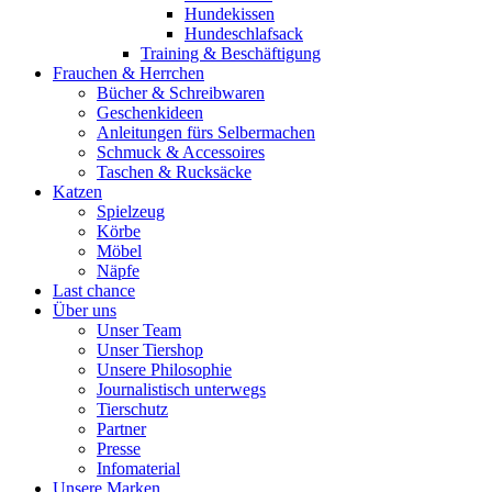
Hundekissen
Hundeschlafsack
Training & Beschäftigung
Frauchen & Herrchen
Bücher & Schreibwaren
Geschenkideen
Anleitungen fürs Selbermachen
Schmuck & Accessoires
Taschen & Rucksäcke
Katzen
Spielzeug
Körbe
Möbel
Näpfe
Last chance
Über uns
Unser Team
Unser Tiershop
Unsere Philosophie
Journalistisch unterwegs
Tierschutz
Partner
Presse
Infomaterial
Unsere Marken