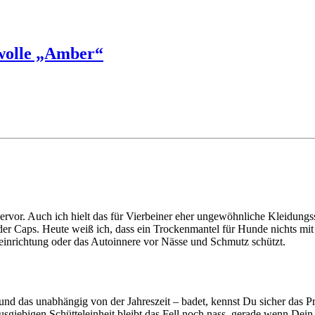
wolle „Amber“
hervor. Auch ich hielt das für Vierbeiner eher ungewöhnliche Kleidungs
 oder Caps. Heute weiß ich, dass ein Trockenmantel für Hunde nichts mi
einrichtung oder das Autoinnere vor Nässe und Schmutz schützt.
und das unabhängig von der Jahreszeit – badet, kennst Du sicher das Pr
giebigen Schütteleinheit bleibt das Fell noch nass, gerade wenn Dein L