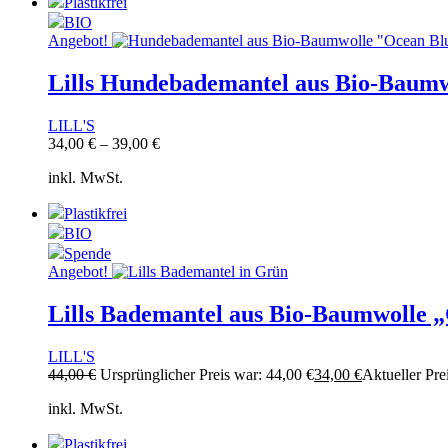
Plastikfrei
BIO
Angebot!
Lills Hundebademantel aus Bio-Baumw
LILL'S
34,00
€
–
39,00
€
inkl. MwSt.
Plastikfrei
BIO
Spende
Angebot!
Lills Bademantel aus Bio-Baumwolle 
LILL'S
44,00
€
Ursprünglicher Preis war: 44,00 €
34,00
€
Aktueller Prei
inkl. MwSt.
Plastikfrei