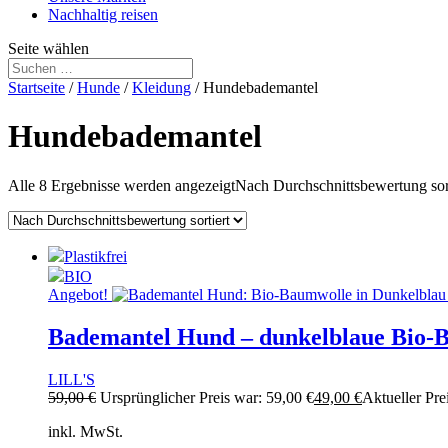
Nachhaltig reisen
Seite wählen
Startseite
/
Hunde
/
Kleidung
/ Hundebademantel
Hundebademantel
Alle 8 Ergebnisse werden angezeigt
Nach Durchschnittsbewertung sort
Plastikfrei
BIO
Angebot!
Bademantel Hund – dunkelblaue Bio-
LILL'S
59,00
€
Ursprünglicher Preis war: 59,00 €
49,00
€
Aktueller Prei
inkl. MwSt.