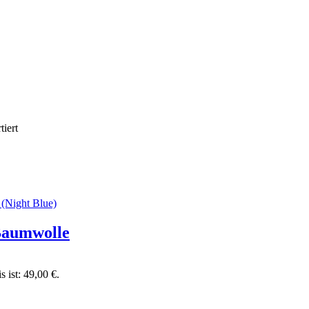
iert
Baumwolle
s ist: 49,00 €.