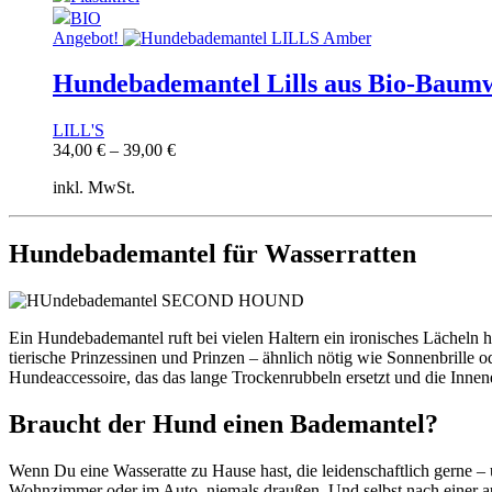
BIO
Angebot!
Hundebademantel Lills aus Bio-Baum
LILL'S
34,00
€
–
39,00
€
inkl. MwSt.
Hundebademantel für Wasserratten
Ein Hundebademantel ruft bei vielen Haltern ein ironisches Lächeln 
tierische Prinzessinen und Prinzen – ähnlich nötig wie Sonnenbrille
Hundeaccessoire, das das lange Trockenrubbeln ersetzt und die Innen
Braucht der Hund einen Bademantel?
Wenn Du eine Wasseratte zu Hause hast, die leidenschaftlich gerne – 
Wohnzimmer oder im Auto, niemals draußen. Und selbst nach einer aus