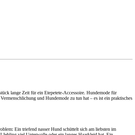
stück lange Zeit für ein Etepetete-Accessoire. Hundemode für
t Vermenschlichung und Hundemode zu tun hat – es ist ein praktisches
oblem: Ein triefend nasser Hund schüttelt sich am liebsten im
Iebling viel Unterwolle oder ein langes Haarkleid hat. Ein