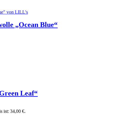
olle „Ocean Blue“
„Green Leaf“
s ist: 34,00 €.