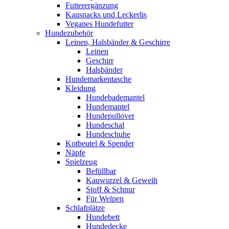
Futterergänzung
Kausnacks und Leckerlis
Veganes Hundefutter
Hundezubehör
Leinen, Halsbänder & Geschirre
Leinen
Geschirr
Halsbänder
Hundemarkentasche
Kleidung
Hundebademantel
Hundemantel
Hundepullover
Hundeschal
Hundeschuhe
Kotbeutel & Spender
Näpfe
Spielzeug
Befüllbar
Kauwurzel & Geweih
Stoff & Schnur
Für Welpen
Schlafplätze
Hundebett
Hundedecke