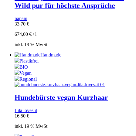
Wild pur für höchste Ansprüche
napani
33,70
€
674,00
€
/
l
inkl. 19 % MwSt.
Handmade
Plastikfrei
BIO
Vegan
Regional
Hundebürste vegan Kurzhaar
Lila loves it
16,50
€
inkl. 19 % MwSt.