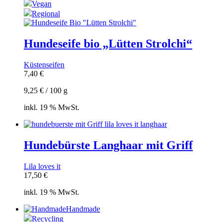
Vegan
Regional
Hundeseife bio „Lütten Strolchi“
Küstenseifen
7,40
€
9,25
€
/
100
g
inkl. 19 % MwSt.
Hundebürste Langhaar mit Griff
Lila loves it
17,50
€
inkl. 19 % MwSt.
Handmade
Recycling