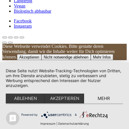
Langlebig
Vegan
Biologisch abbaubar
Facebook
Instagram
Diese Webseite verwendet Cookies. Bitte gestatte deren
Kundenbewertungen und Erfahrungen zu
Verwendung, damit wir die Inhalte weiter für Dich optimieren
UNIQUE DOG
können.
Akzeptieren
Nicht notwendige ablehnen
Mehr Infos
SEHR GUT
100%
Diese Seite nutzt Website-Tracking-Technologien von Dritten,
Empfehlungen auf
um ihre Dienste anzubieten, stetig zu verbessern und
ProvenExpert.com
Werbung entsprechend den Interessen der Nutzer
4,83 / 5,00
anzuzeigen.
240
38
ABLEHNEN
AKZEPTIEREN
MEHR
Bewertungen auf
Bewertungen von 2
ProvenExpert.com
anderen Quellen
Von Kunden
bewertet
Powered by
&
Blick aufs ProvenExpert-Profil werfen
278 Bewertungen
Impressum
|
Datenschutzerklärung
Authentizität
11.5.2026