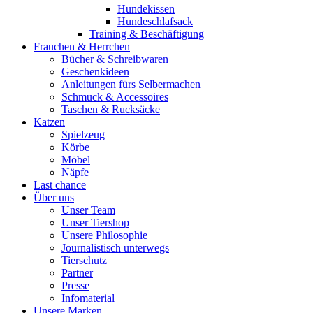
Hundekissen
Hundeschlafsack
Training & Beschäftigung
Frauchen & Herrchen
Bücher & Schreibwaren
Geschenkideen
Anleitungen fürs Selbermachen
Schmuck & Accessoires
Taschen & Rucksäcke
Katzen
Spielzeug
Körbe
Möbel
Näpfe
Last chance
Über uns
Unser Team
Unser Tiershop
Unsere Philosophie
Journalistisch unterwegs
Tierschutz
Partner
Presse
Infomaterial
Unsere Marken