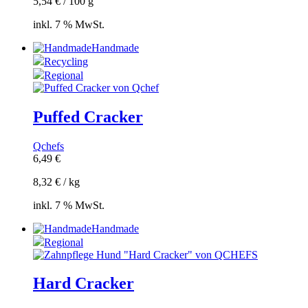
5,54
€
/
100
g
inkl. 7 % MwSt.
Handmade
Recycling
Regional
Puffed Cracker
Qchefs
6,49
€
8,32
€
/
kg
inkl. 7 % MwSt.
Handmade
Regional
Hard Cracker