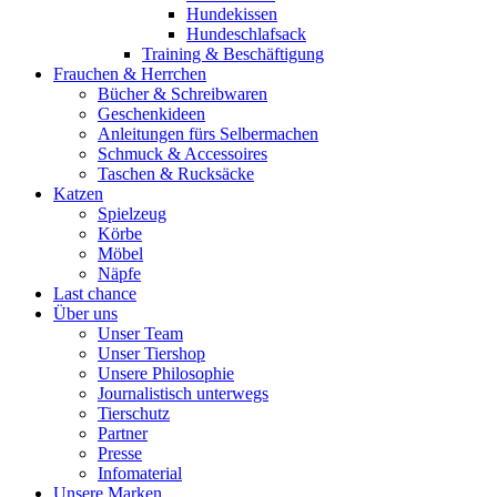
Hundekissen
Hundeschlafsack
Training & Beschäftigung
Frauchen & Herrchen
Bücher & Schreibwaren
Geschenkideen
Anleitungen fürs Selbermachen
Schmuck & Accessoires
Taschen & Rucksäcke
Katzen
Spielzeug
Körbe
Möbel
Näpfe
Last chance
Über uns
Unser Team
Unser Tiershop
Unsere Philosophie
Journalistisch unterwegs
Tierschutz
Partner
Presse
Infomaterial
Unsere Marken