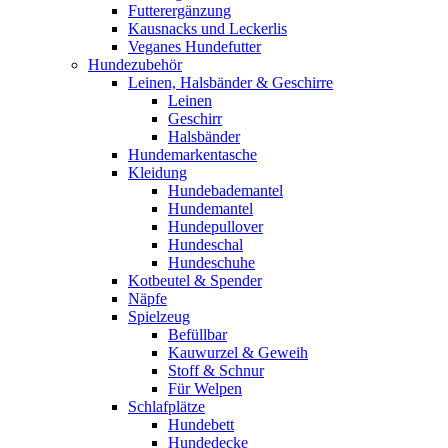
Futterergänzung
Kausnacks und Leckerlis
Veganes Hundefutter
Hundezubehör
Leinen, Halsbänder & Geschirre
Leinen
Geschirr
Halsbänder
Hundemarkentasche
Kleidung
Hundebademantel
Hundemantel
Hundepullover
Hundeschal
Hundeschuhe
Kotbeutel & Spender
Näpfe
Spielzeug
Befüllbar
Kauwurzel & Geweih
Stoff & Schnur
Für Welpen
Schlafplätze
Hundebett
Hundedecke