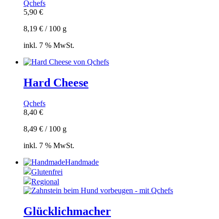
Qchefs
5,90
€
8,19
€
/
100
g
inkl. 7 % MwSt.
Hard Cheese
Qchefs
8,40
€
8,49
€
/
100
g
inkl. 7 % MwSt.
Handmade
Glutenfrei
Regional
Glücklichmacher