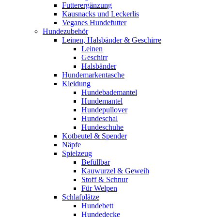
Futterergänzung
Kausnacks und Leckerlis
Veganes Hundefutter
Hundezubehör
Leinen, Halsbänder & Geschirre
Leinen
Geschirr
Halsbänder
Hundemarkentasche
Kleidung
Hundebademantel
Hundemantel
Hundepullover
Hundeschal
Hundeschuhe
Kotbeutel & Spender
Näpfe
Spielzeug
Befüllbar
Kauwurzel & Geweih
Stoff & Schnur
Für Welpen
Schlafplätze
Hundebett
Hundedecke