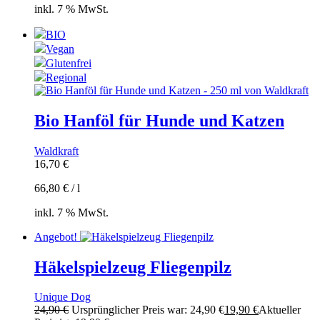
inkl. 7 % MwSt.
BIO
Vegan
Glutenfrei
Regional
Bio Hanföl für Hunde und Katzen
Waldkraft
16,70
€
66,80
€
/
l
inkl. 7 % MwSt.
Angebot!
Häkelspielzeug Fliegenpilz
Unique Dog
24,90
€
Ursprünglicher Preis war: 24,90 €
19,90
€
Aktueller