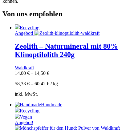
können.
Von uns empfohlen
Recycling
Angebot!
Zeolith – Naturmineral mit 80%
Klinoptilolith 240g
Waldkraft
14,00
€
–
14,50
€
58,33
€
–
60,42
€
/
kg
inkl. MwSt.
Handmade
Recycling
Vegan
Angebot!