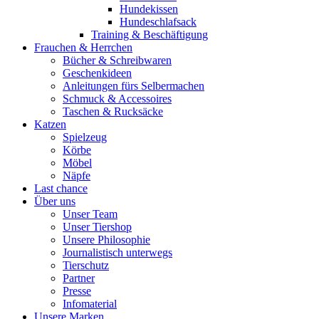
Hundekissen
Hundeschlafsack
Training & Beschäftigung
Frauchen & Herrchen
Bücher & Schreibwaren
Geschenkideen
Anleitungen fürs Selbermachen
Schmuck & Accessoires
Taschen & Rucksäcke
Katzen
Spielzeug
Körbe
Möbel
Näpfe
Last chance
Über uns
Unser Team
Unser Tiershop
Unsere Philosophie
Journalistisch unterwegs
Tierschutz
Partner
Presse
Infomaterial
Unsere Marken