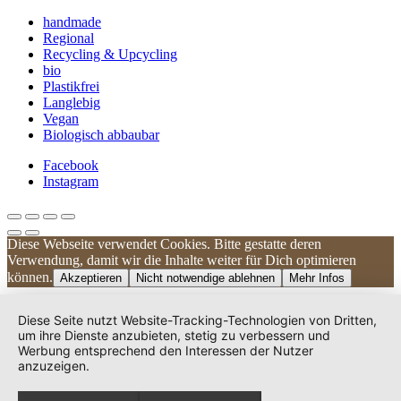
handmade
Regional
Recycling & Upcycling
bio
Plastikfrei
Langlebig
Vegan
Biologisch abbaubar
Facebook
Instagram
Diese Webseite verwendet Cookies. Bitte gestatte deren
Kundenbewertungen und Erfahrungen zu
Verwendung, damit wir die Inhalte weiter für Dich optimieren
UNIQUE DOG
können.
Akzeptieren
Nicht notwendige ablehnen
Mehr Infos
SEHR GUT
100%
Diese Seite nutzt Website-Tracking-Technologien von Dritten,
Empfehlungen auf
um ihre Dienste anzubieten, stetig zu verbessern und
ProvenExpert.com
Werbung entsprechend den Interessen der Nutzer
4,83 / 5,00
anzuzeigen.
240
38