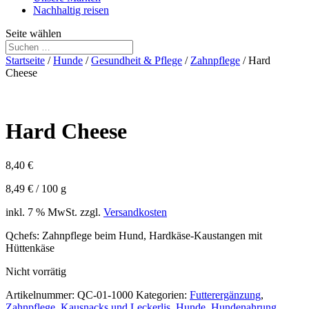
Nachhaltig reisen
Seite wählen
Startseite
/
Hunde
/
Gesundheit & Pflege
/
Zahnpflege
/ Hard
Cheese
Hard Cheese
8,40
€
8,49
€
/
100
g
inkl. 7 % MwSt.
zzgl.
Versandkosten
Qchefs: Zahnpflege beim Hund, Hardkäse-Kaustangen mit
Hüttenkäse
Nicht vorrätig
Artikelnummer:
QC-01-1000
Kategorien:
Futterergänzung
,
Zahnpflege
,
Kausnacks und Leckerlis
,
Hunde
,
Hundenahrung