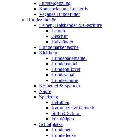
Futterergänzung
Kausnacks und Leckerlis
Veganes Hundefutter
Hundezubehör
Leinen, Halsbänder & Geschirre
Leinen
Geschirr
Halsbänder
Hundemarkentasche
Kleidung
Hundebademantel
Hundemantel
Hundepullover
Hundeschal
Hundeschuhe
Kotbeutel & Spender
Näpfe
Spielzeug
Befüllbar
Kauwurzel & Geweih
Stoff & Schnur
Für Welpen
Schlafplätze
Hundebett
Hundedecke