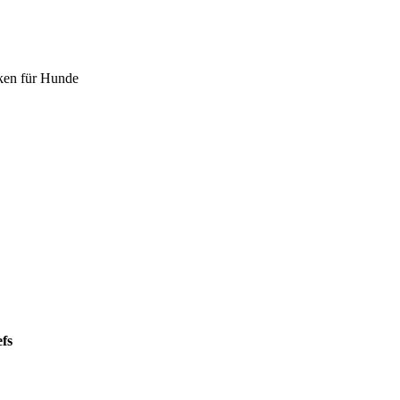
ken für Hunde
fs