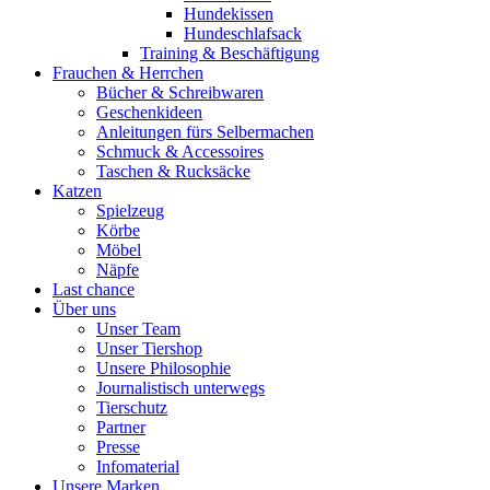
Hundekissen
Hundeschlafsack
Training & Beschäftigung
Frauchen & Herrchen
Bücher & Schreibwaren
Geschenkideen
Anleitungen fürs Selbermachen
Schmuck & Accessoires
Taschen & Rucksäcke
Katzen
Spielzeug
Körbe
Möbel
Näpfe
Last chance
Über uns
Unser Team
Unser Tiershop
Unsere Philosophie
Journalistisch unterwegs
Tierschutz
Partner
Presse
Infomaterial
Unsere Marken