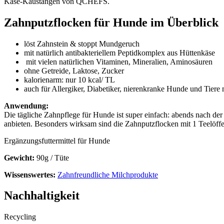
Käse-Kaustangen von QCHEFS.
Zahnputzflocken für Hunde im Überblick
löst Zahnstein & stoppt Mundgeruch
mit natürlich antibakteriellem Peptidkomplex aus Hüttenkäse
mit vielen natürlichen Vitaminen, Mineralien, Aminosäuren
ohne Getreide, Laktose, Zucker
kalorienarm: nur 10 kcal/ TL
auch für Allergiker, Diabetiker, nierenkranke Hunde und Tiere m
Anwendung:
Die tägliche Zahnpflege für Hunde ist super einfach: abends nach de
anbieten. Besonders wirksam sind die Zahnputzflocken mit 1 Teelöffel
Ergänzungsfuttermittel für Hunde
Gewicht:
90g / Tüte
Wissenswertes:
Zahnfreundliche Milchprodukte
Nachhaltigkeit
Recycling