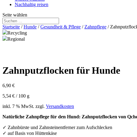
Nachhaltig reisen
Seite wählen
Startseite
/
Hunde
/
Gesundheit & Pflege
/
Zahnpflege
/ Zahnputzfloc
Recycling
Regional
Zahnputzflocken für Hunde
6,90
€
5,54
€
/
100
g
inkl. 7 % MwSt.
zzgl.
Versandkosten
Natürliche Zahnpflege für den Hund: Zahnputzflocken von Qche
✓ Zahnbürste und Zahnsteinentferner zum Aufschlecken
✓ auf Basis von Hüttenkäse