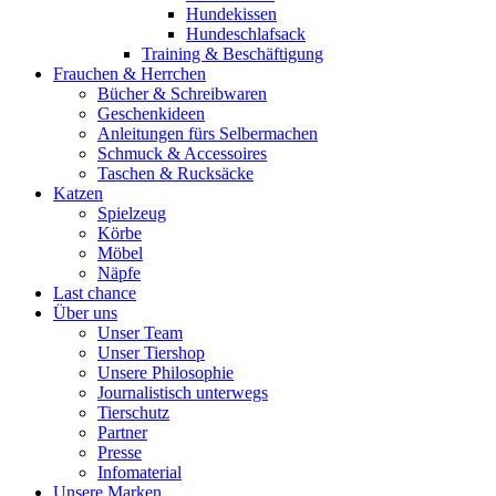
Hundekissen
Hundeschlafsack
Training & Beschäftigung
Frauchen & Herrchen
Bücher & Schreibwaren
Geschenkideen
Anleitungen fürs Selbermachen
Schmuck & Accessoires
Taschen & Rucksäcke
Katzen
Spielzeug
Körbe
Möbel
Näpfe
Last chance
Über uns
Unser Team
Unser Tiershop
Unsere Philosophie
Journalistisch unterwegs
Tierschutz
Partner
Presse
Infomaterial
Unsere Marken