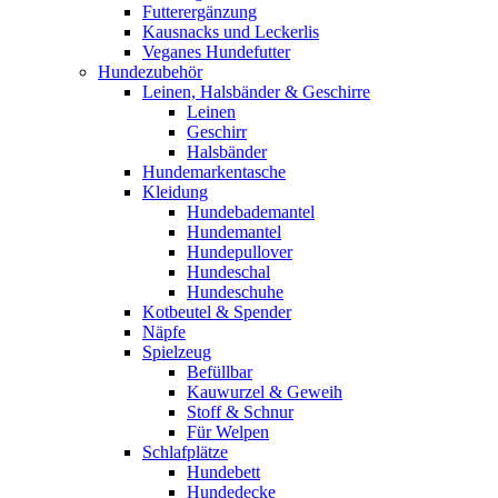
Futterergänzung
Kausnacks und Leckerlis
Veganes Hundefutter
Hundezubehör
Leinen, Halsbänder & Geschirre
Leinen
Geschirr
Halsbänder
Hundemarkentasche
Kleidung
Hundebademantel
Hundemantel
Hundepullover
Hundeschal
Hundeschuhe
Kotbeutel & Spender
Näpfe
Spielzeug
Befüllbar
Kauwurzel & Geweih
Stoff & Schnur
Für Welpen
Schlafplätze
Hundebett
Hundedecke