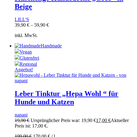
Beige
LILL'S
39,90
€
–
59,90
€
inkl. MwSt.
Handmade
Vegan
Glutenfrei
Regional
Angebot!
Leber Tinktur „Hepa Wohl “ für
Hunde und Katzen
napani
19,90
€
Ursprünglicher Preis war: 19,90 €
17,00
€
Aktueller
Preis ist: 17,00 €.
199,00
€
170,00
€
/
l