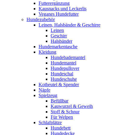
Futterergänzung
Kausnacks und Leckerlis
Veganes Hundefutter
Hundezubehör
Leinen, Halsbänder & Geschirre
Leinen
Geschirr
Halsbänder
Hundemarkentasche
Kleidung
Hundebademantel
Hundemantel
Hundepullover
Hundeschal
Hundeschuhe
Kotbeutel & Spender
Näpfe
Spielzeug
Befüllbar
Kauwurzel & Geweih
Stoff & Schnur
Für Welpen
Schlafplätze
Hundebett
Hundedecke