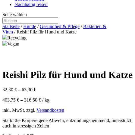
Nachhaltig reisen
Seite wählen
Startseite
/
Hunde
/
Gesundheit & Pflege
/
Bakterien &
Viren
/ Reishi Pilz für Hund und Katze
Recycling
Vegan
Reishi Pilz für Hund und Katze
32,30
€
–
63,30
€
403,75
€
–
316,50
€
/
kg
inkl. MwSt.
zzgl.
Versandkosten
Stärkt die Körpereigene Abwehr, entzündungshemmend, unterstützt
auch in stressigen Zeiten