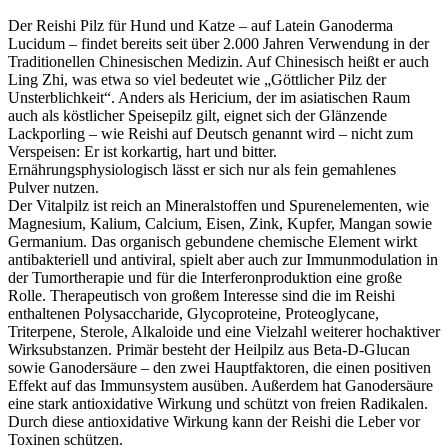
Der Reishi Pilz für Hund und Katze – auf Latein Ganoderma
Lucidum – findet bereits seit über 2.000 Jahren Verwendung in der
Traditionellen Chinesischen Medizin. Auf Chinesisch heißt er auch
Ling Zhi, was etwa so viel bedeutet wie „Göttlicher Pilz der
Unsterblichkeit“. Anders als Hericium, der im asiatischen Raum
auch als köstlicher Speisepilz gilt, eignet sich der Glänzende
Lackporling – wie Reishi auf Deutsch genannt wird – nicht zum
Verspeisen: Er ist korkartig, hart und bitter.
Ernährungsphysiologisch lässt er sich nur als fein gemahlenes
Pulver nutzen.
Der Vitalpilz ist reich an Mineralstoffen und Spurenelementen, wie
Magnesium, Kalium, Calcium, Eisen, Zink, Kupfer, Mangan sowie
Germanium. Das organisch gebundene chemische Element wirkt
antibakteriell und antiviral, spielt aber auch zur Immunmodulation in
der Tumortherapie und für die Interferonproduktion eine große
Rolle. Therapeutisch von großem Interesse sind die im Reishi
enthaltenen Polysaccharide, Glycoproteine, Proteoglycane,
Triterpene, Sterole, Alkaloide und eine Vielzahl weiterer hochaktiver
Wirksubstanzen. Primär besteht der Heilpilz aus Beta-D-Glucan
sowie Ganodersäure – den zwei Hauptfaktoren, die einen positiven
Effekt auf das Immunsystem ausüben. Außerdem hat Ganodersäure
eine stark antioxidative Wirkung und schützt von freien Radikalen.
Durch diese antioxidative Wirkung kann der Reishi die Leber vor
Toxinen schützen.