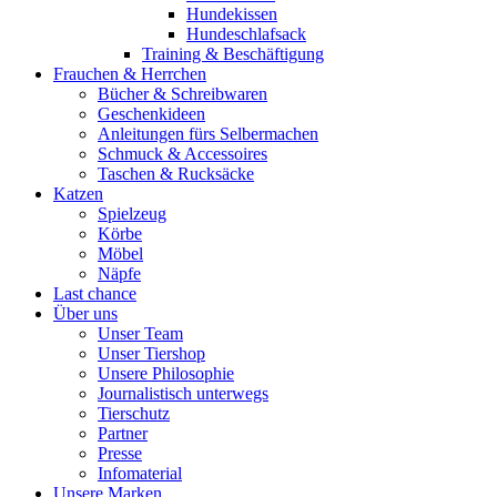
Hundekissen
Hundeschlafsack
Training & Beschäftigung
Frauchen & Herrchen
Bücher & Schreibwaren
Geschenkideen
Anleitungen fürs Selbermachen
Schmuck & Accessoires
Taschen & Rucksäcke
Katzen
Spielzeug
Körbe
Möbel
Näpfe
Last chance
Über uns
Unser Team
Unser Tiershop
Unsere Philosophie
Journalistisch unterwegs
Tierschutz
Partner
Presse
Infomaterial
Unsere Marken