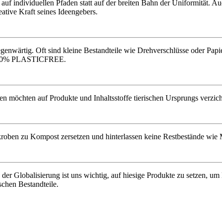
f individuellen Pfaden statt auf der breiten Bahn der Uniformität. Auc
eative Kraft seines Ideengebers.
gegenwärtig. Oft sind kleine Bestandteile wie Drehverschlüsse oder Pap
zu 100% PLASTICFREE.
 möchten auf Produkte und Inhaltsstoffe tierischen Ursprungs verzicht
roben zu Kompost zersetzen und hinterlassen keine Restbestände wie Mi
 der Globalisierung ist uns wichtig, auf hiesige Produkte zu setzen, u
chen Bestandteile.