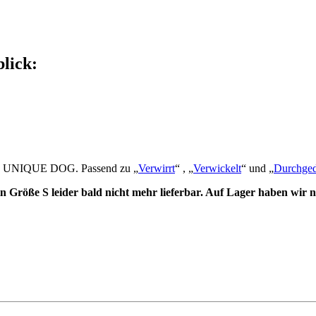
lick:
 von UNIQUE DOG. Passend zu „
Verwirrt
“ , „
Verwickelt
“ und „
Durchged
 in Größe S leider bald nicht mehr lieferbar. Auf Lager haben wir 