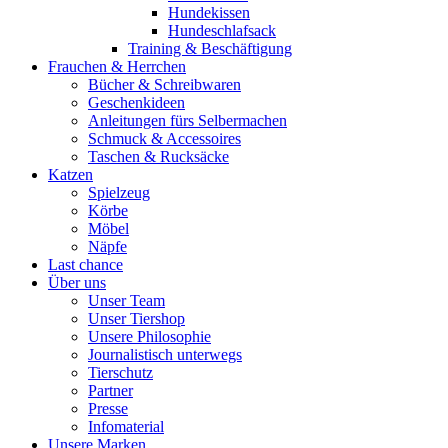
Hundekissen
Hundeschlafsack
Training & Beschäftigung
Frauchen & Herrchen
Bücher & Schreibwaren
Geschenkideen
Anleitungen fürs Selbermachen
Schmuck & Accessoires
Taschen & Rucksäcke
Katzen
Spielzeug
Körbe
Möbel
Näpfe
Last chance
Über uns
Unser Team
Unser Tiershop
Unsere Philosophie
Journalistisch unterwegs
Tierschutz
Partner
Presse
Infomaterial
Unsere Marken