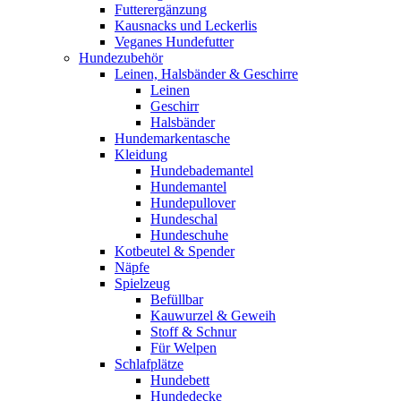
Futterergänzung
Kausnacks und Leckerlis
Veganes Hundefutter
Hundezubehör
Leinen, Halsbänder & Geschirre
Leinen
Geschirr
Halsbänder
Hundemarkentasche
Kleidung
Hundebademantel
Hundemantel
Hundepullover
Hundeschal
Hundeschuhe
Kotbeutel & Spender
Näpfe
Spielzeug
Befüllbar
Kauwurzel & Geweih
Stoff & Schnur
Für Welpen
Schlafplätze
Hundebett
Hundedecke