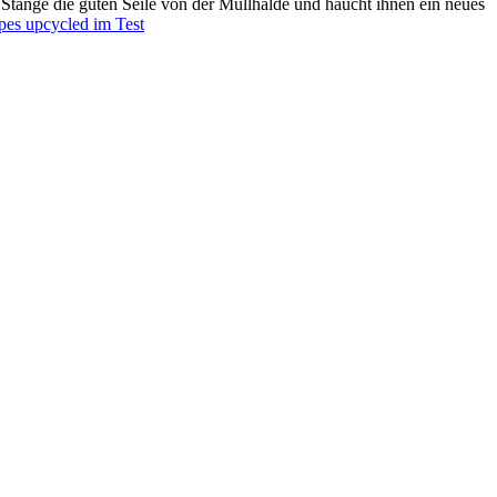
 Stange die guten Seile von der Müllhalde und haucht ihnen ein neues
es upcycled im Test