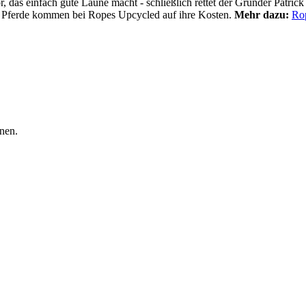
 das einfach gute Laune macht - schließlich rettet der Gründer Patrick
d Pferde kommen bei Ropes Upcycled auf ihre Kosten.
Mehr dazu:
Rop
nen.