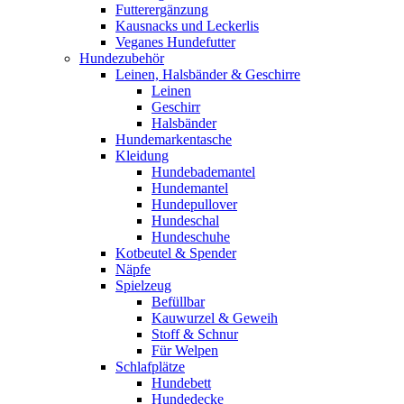
Futterergänzung
Kausnacks und Leckerlis
Veganes Hundefutter
Hundezubehör
Leinen, Halsbänder & Geschirre
Leinen
Geschirr
Halsbänder
Hundemarkentasche
Kleidung
Hundebademantel
Hundemantel
Hundepullover
Hundeschal
Hundeschuhe
Kotbeutel & Spender
Näpfe
Spielzeug
Befüllbar
Kauwurzel & Geweih
Stoff & Schnur
Für Welpen
Schlafplätze
Hundebett
Hundedecke