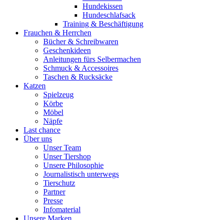
Hundekissen
Hundeschlafsack
Training & Beschäftigung
Frauchen & Herrchen
Bücher & Schreibwaren
Geschenkideen
Anleitungen fürs Selbermachen
Schmuck & Accessoires
Taschen & Rucksäcke
Katzen
Spielzeug
Körbe
Möbel
Näpfe
Last chance
Über uns
Unser Team
Unser Tiershop
Unsere Philosophie
Journalistisch unterwegs
Tierschutz
Partner
Presse
Infomaterial
Unsere Marken