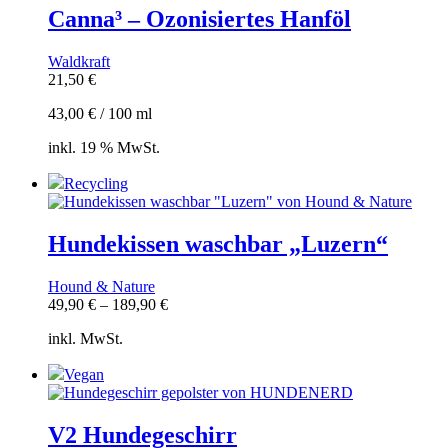
Canna³ – Ozonisiertes Hanföl
Waldkraft
21,50
€
43,00
€
/
100
ml
inkl. 19 % MwSt.
Recycling
Hundekissen waschbar „Luzern“
Hound & Nature
49,90
€
–
189,90
€
inkl. MwSt.
Vegan
V2 Hundegeschirr