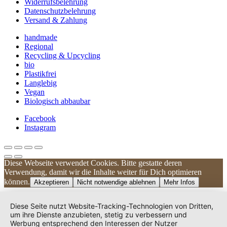
Widerrufsbelehrung
Datenschutzbelehrung
Versand & Zahlung
handmade
Regional
Recycling & Upcycling
bio
Plastikfrei
Langlebig
Vegan
Biologisch abbaubar
Facebook
Instagram
Diese Webseite verwendet Cookies. Bitte gestatte deren
Kundenbewertungen und Erfahrungen zu
Verwendung, damit wir die Inhalte weiter für Dich optimieren
UNIQUE DOG
können.
Akzeptieren
Nicht notwendige ablehnen
Mehr Infos
SEHR GUT
100%
Diese Seite nutzt Website-Tracking-Technologien von Dritten,
Empfehlungen auf
um ihre Dienste anzubieten, stetig zu verbessern und
ProvenExpert.com
Werbung entsprechend den Interessen der Nutzer
4,83 / 5,00