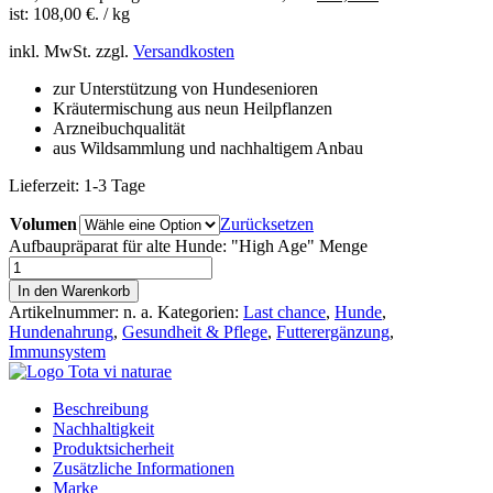
ist: 108,00 €.
/
kg
inkl. MwSt.
zzgl.
Versandkosten
zur Unterstützung von Hundesenioren
Kräutermischung aus neun Heilpflanzen
Arzneibuchqualität
aus Wildsammlung und nachhaltigem Anbau
Lieferzeit:
1-3 Tage
Volumen
Zurücksetzen
Aufbaupräparat für alte Hunde: "High Age" Menge
In den Warenkorb
Artikelnummer:
n. a.
Kategorien:
Last chance
,
Hunde
,
Hundenahrung
,
Gesundheit & Pflege
,
Futterergänzung
,
Immunsystem
Beschreibung
Nachhaltigkeit
Produktsicherheit
Zusätzliche Informationen
Marke