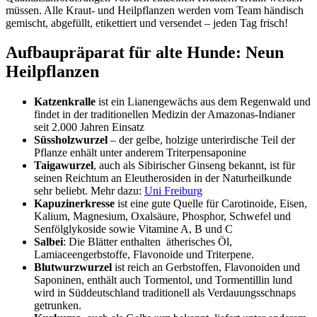
müssen. Alle Kraut- und Heilpflanzen werden vom Team händisch
gemischt, abgefüllt, etikettiert und versendet – jeden Tag frisch!
Aufbaupräparat für alte Hunde: Neun
Heilpflanzen
Katzenkralle
ist ein Lianengewächs aus dem Regenwald und
findet in der traditionellen Medizin der Amazonas-Indianer
seit 2.000 Jahren Einsatz
Süssholzwurzel
– der gelbe, holzige unterirdische Teil der
Pflanze enhält unter anderem Triterpensaponine
Taigawurzel
, auch als Sibirischer Ginseng bekannt, ist für
seinen Reichtum an Eleutherosiden in der Naturheilkunde
sehr beliebt. Mehr dazu:
Uni Freiburg
Kapuzinerkresse
ist eine gute Quelle für Carotinoide, Eisen,
Kalium, Magnesium, Oxalsäure, Phosphor, Schwefel und
Senfölglykoside sowie Vitamine A, B und C
Salbei
: Die Blätter
enthalten ätherisches Öl,
Lamiaceengerbstoffe, Flavonoide und Triterpene.
Blutwurzwurzel
ist reich an Gerbstoffen, Flavonoiden und
Saponinen, enthält auch Tormentol, und Tormentillin lund
wird in Süddeutschland traditionell als Verdauungsschnaps
getrunken.