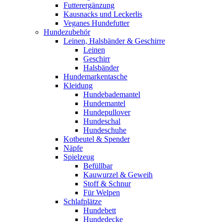
Futterergänzung
Kausnacks und Leckerlis
Veganes Hundefutter
Hundezubehör
Leinen, Halsbänder & Geschirre
Leinen
Geschirr
Halsbänder
Hundemarkentasche
Kleidung
Hundebademantel
Hundemantel
Hundepullover
Hundeschal
Hundeschuhe
Kotbeutel & Spender
Näpfe
Spielzeug
Befüllbar
Kauwurzel & Geweih
Stoff & Schnur
Für Welpen
Schlafplätze
Hundebett
Hundedecke