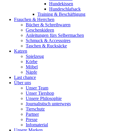
Hundekissen
Hundeschlafsack
Training & Beschäftigung
Frauchen & Herrchen
Bücher & Schreibwaren
Geschenkideen
Anleitungen fürs Selbermachen
Schmuck & Accessoires
Taschen & Rucksäcke
Katzen
Spielzeug
Körbe
Möbel
Näpfe
Last chance
Über uns
Unser Team
Unser Tiershop
Unsere Philosophie
Journalistisch unterwegs
Tierschutz
Partner
Presse
Infomaterial
Unsere Marken