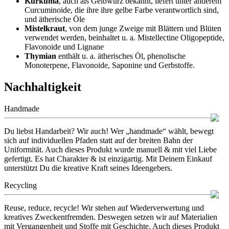
Kurkuma
, auch als Gelbwurz bekannt, liefert unter anderem
Curcuminoide, die ihre ihre gelbe Farbe verantwortlich sind,
und ätherische Öle
Mistelkraut
, von dem junge Zweige mit Blättern und Blüten
verwendet werden, beinhaltet u. a. Mistellectine Oligopeptide,
Flavonoide und Lignane
Thymian
enthält u. a. ätherisches Öl, phenolische
Monoterpene, Flavonoide, Saponine und Gerbstoffe.
Nachhaltigkeit
Handmade
Du liebst Handarbeit? Wir auch! Wer „handmade“ wählt, bewegt
sich auf individuellen Pfaden statt auf der breiten Bahn der
Uniformität. Auch dieses Produkt wurde manuell & mit viel Liebe
gefertigt. Es hat Charakter & ist einzigartig. Mit Deinem Einkauf
unterstützt Du die kreative Kraft seines Ideengebers.
Recycling
Reuse, reduce, recycle! Wir stehen auf Wiederverwertung und
kreatives Zweckentfremden. Deswegen setzen wir auf Materialien
mit Vergangenheit und Stoffe mit Geschichte. Auch dieses Produkt