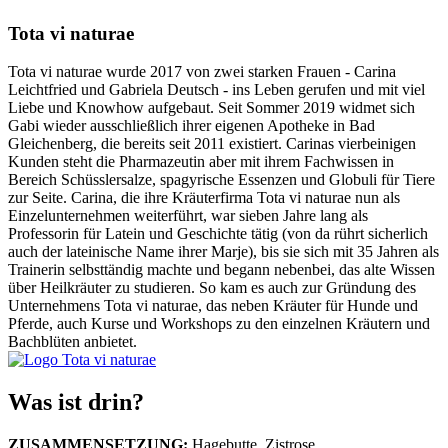
Tota vi naturae
Tota vi naturae wurde 2017 von zwei starken Frauen - Carina
Leichtfried und Gabriela Deutsch - ins Leben gerufen und mit viel
Liebe und Knowhow aufgebaut. Seit Sommer 2019 widmet sich
Gabi wieder ausschließlich ihrer eigenen Apotheke in Bad
Gleichenberg, die bereits seit 2011 existiert. Carinas vierbeinigen
Kunden steht die Pharmazeutin aber mit ihrem Fachwissen in
Bereich Schüsslersalze, spagyrische Essenzen und Globuli für Tiere
zur Seite. Carina, die ihre Kräuterfirma Tota vi naturae nun als
Einzelunternehmen weiterführt, war sieben Jahre lang als
Professorin für Latein und Geschichte tätig (von da rührt sicherlich
auch der lateinische Name ihrer Marje), bis sie sich mit 35 Jahren als
Trainerin selbsttändig machte und begann nebenbei, das alte Wissen
über Heilkräuter zu studieren. So kam es auch zur Gründung des
Unternehmens Tota vi naturae, das neben Kräuter für Hunde und
Pferde, auch Kurse und Workshops zu den einzelnen Kräutern und
Bachblüten anbietet.
Was ist drin?
ZUSAMMENSETZUNG:
Hagebutte, Zistrose,