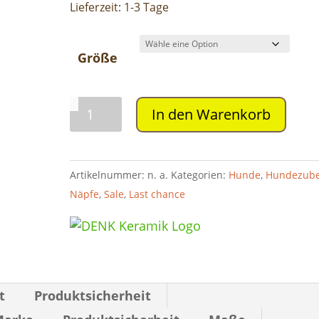
Lieferzeit:
1-3 Tage
Größe
Anti
In den Warenkorb
Schling
Napf
Einsatz
Artikelnummer:
n. a.
Kategorien:
Hunde
,
Hundezub
Menge
Näpfe
,
Sale
,
Last chance
t
Produktsicherheit