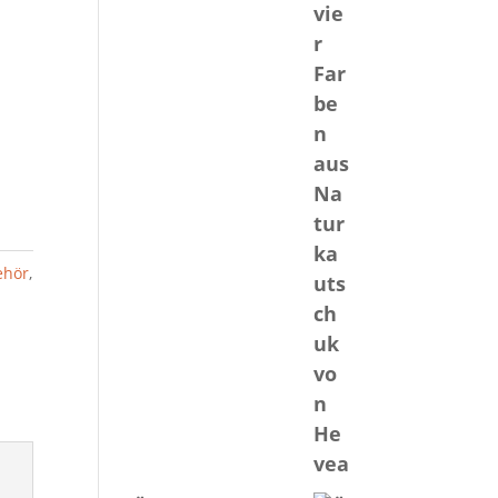
ehör
,