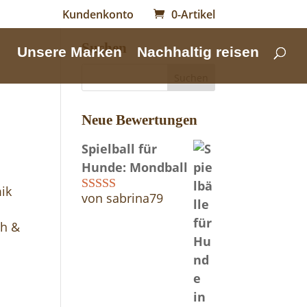
Kundenkonto
0-Artikel
Suchen
Unsere Marken
Nachhaltig reisen
Neue Bewertungen
Spielball für
Hunde: Mondball
ik
von sabrina79
Bewertet mit
5
von 5
ch &