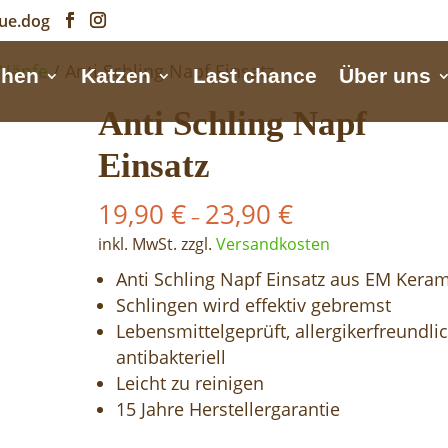
ue.dog
Näpfe
/ Anti Schling Napf Einsatz
chen
Katzen
Last chance
Über uns
Anti Schling Napf
Einsatz
19,90
€
23,90
€
–
inkl. MwSt.
zzgl.
Versandkosten
Anti Schling Napf Einsatz aus EM Keram
Schlingen wird effektiv gebremst
Lebensmittelgeprüft, allergikerfreundli
antibakteriell
Leicht zu reinigen
15 Jahre Herstellergarantie