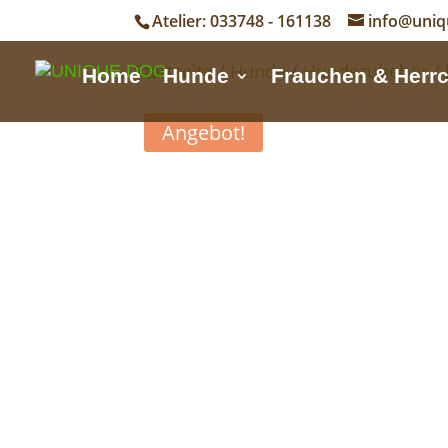
Atelier: 033748 - 161138
info@uniq
Startseite
/
Hunde
/
Hundezubehör
/
Home
Hunde
Frauchen & Herr
Angebot!