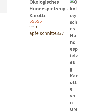
Ökologisches
Hundespielzeug -
Karotte
von
Bewertet mit
5
von 5
apfelschnitte337