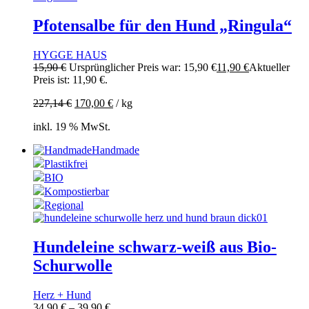
Pfotensalbe für den Hund „Ringula“
HYGGE HAUS
15,90
€
Ursprünglicher Preis war: 15,90 €
11,90
€
Aktueller
Preis ist: 11,90 €.
227,14
€
170,00
€
/
kg
inkl. 19 % MwSt.
Handmade
Plastikfrei
BIO
Kompostierbar
Regional
Hundeleine schwarz-weiß aus Bio-
Schurwolle
Herz + Hund
34,90
€
–
39,90
€