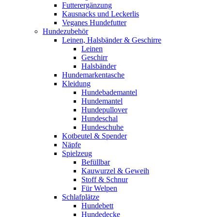
Futterergänzung
Kausnacks und Leckerlis
Veganes Hundefutter
Hundezubehör
Leinen, Halsbänder & Geschirre
Leinen
Geschirr
Halsbänder
Hundemarkentasche
Kleidung
Hundebademantel
Hundemantel
Hundepullover
Hundeschal
Hundeschuhe
Kotbeutel & Spender
Näpfe
Spielzeug
Befüllbar
Kauwurzel & Geweih
Stoff & Schnur
Für Welpen
Schlafplätze
Hundebett
Hundedecke