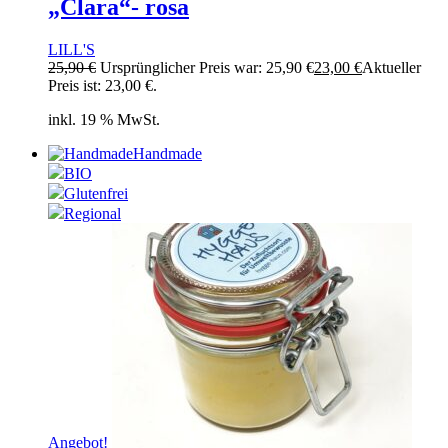
„Clara“- rosa
LILL'S
25,90
€
Ursprünglicher Preis war: 25,90 €
23,00
€
Aktueller
Preis ist: 23,00 €.
inkl. 19 % MwSt.
Handmade
BIO
Glutenfrei
Regional
Angebot!