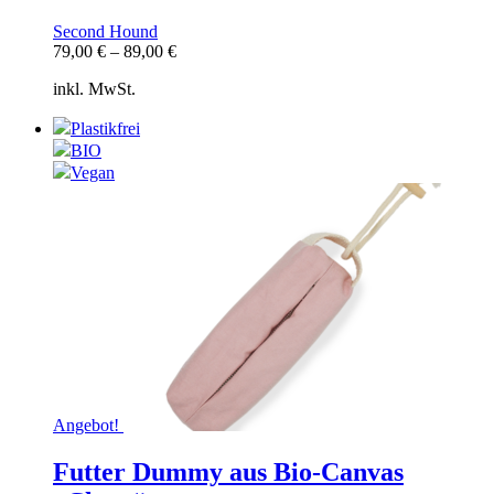
Second Hound
79,00
€
–
89,00
€
inkl. MwSt.
Plastikfrei
BIO
Vegan
Angebot!
Futter Dummy aus Bio-Canvas