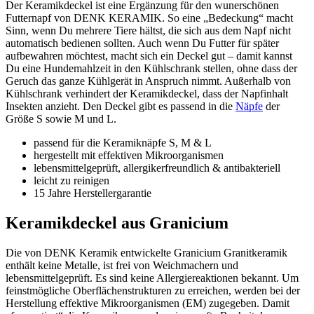
Der Keramikdeckel ist eine Ergänzung für den wunerschönen
Futternapf von DENK KERAMIK. So eine „Bedeckung“ macht
Sinn, wenn Du mehrere Tiere hältst, die sich aus dem Napf nicht
automatisch bedienen sollten. Auch wenn Du Futter für später
aufbewahren möchtest, macht sich ein Deckel gut – damit kannst
Du eine Hundemahlzeit in den Kühlschrank stellen, ohne dass der
Geruch das ganze Kühlgerät in Anspruch nimmt. Außerhalb von
Kühlschrank verhindert der Keramikdeckel, dass der Napfinhalt
Insekten anzieht. Den Deckel gibt es passend in die
Näpfe
der
Größe S sowie M und L.
passend für die Keramiknäpfe S, M & L
hergestellt mit effektiven Mikroorganismen
lebensmittelgeprüft, allergikerfreundlich & antibakteriell
leicht zu reinigen
15 Jahre Herstellergarantie
Keramikdeckel aus Granicium
Die von DENK Keramik entwickelte Granicium Granitkeramik
enthält keine Metalle, ist frei von Weichmachern und
lebensmittelgeprüft. Es sind keine Allergiereaktionen bekannt. Um
feinstmögliche Oberflächenstrukturen zu erreichen, werden bei der
Herstellung effektive Mikroorganismen (EM) zugegeben. Damit