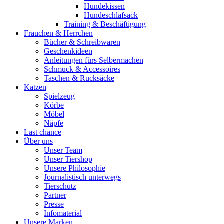
Hundekissen
Hundeschlafsack
Training & Beschäftigung
Frauchen & Herrchen
Bücher & Schreibwaren
Geschenkideen
Anleitungen fürs Selbermachen
Schmuck & Accessoires
Taschen & Rucksäcke
Katzen
Spielzeug
Körbe
Möbel
Näpfe
Last chance
Über uns
Unser Team
Unser Tiershop
Unsere Philosophie
Journalistisch unterwegs
Tierschutz
Partner
Presse
Infomaterial
Unsere Marken