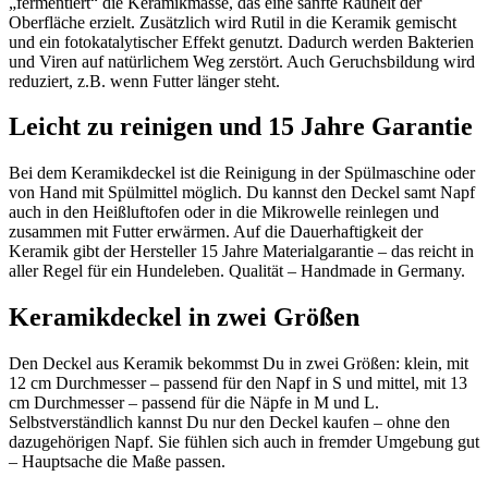
„fermentiert“ die Keramikmasse, das eine sanfte Rauheit der
Oberfläche erzielt. Zusätzlich wird Rutil in die Keramik gemischt
und ein fotokatalytischer Effekt genutzt. Dadurch werden Bakterien
und Viren auf natürlichem Weg zerstört. Auch Geruchsbildung wird
reduziert, z.B. wenn Futter länger steht.
Leicht zu reinigen und 15 Jahre Garantie
Bei dem Keramikdeckel ist die Reinigung in der Spülmaschine oder
von Hand mit Spülmittel möglich. Du kannst den Deckel samt Napf
auch in den Heißluftofen oder in die Mikrowelle reinlegen und
zusammen mit Futter erwärmen. Auf die Dauerhaftigkeit der
Keramik gibt der Hersteller 15 Jahre Materialgarantie – das reicht in
aller Regel für ein Hundeleben. Qualität – Handmade in Germany.
Keramikdeckel in zwei Größen
Den Deckel aus Keramik bekommst Du in zwei Größen: klein, mit
12 cm Durchmesser – passend für den Napf in S und mittel, mit 13
cm Durchmesser – passend für die Näpfe in M und L.
Selbstverständlich kannst Du nur den Deckel kaufen – ohne den
dazugehörigen Napf. Sie fühlen sich auch in fremder Umgebung gut
– Hauptsache die Maße passen.