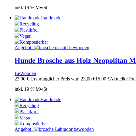
inkl. 19 % MwSt.
Handmade
Recycling
Plastikfrei
Vegan
Kompostierbar
Angebot!
Hunde Brosche aus Holz Neopolitan Ma
BeWooden
23,00
€
Ursprünglicher Preis war: 23,00 €
15,00
€
Aktueller Prei
inkl. 19 % MwSt.
Handmade
Recycling
Plastikfrei
Vegan
Kompostierbar
Angebot!