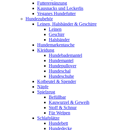
Futterergänzung
Kausnacks und Leckerlis
Veganes Hundefutter
Hundezubehör
Leinen, Halsbänder & Geschirre
Leinen
Geschirr
Halsbänder
Hundemarkentasche
Kleidung
Hundebademantel
Hundemantel
Hundepullover
Hundeschal
Hundeschuhe
Kotbeutel & Spender
Näpfe
Spielzeug
Befüllbar
Kauwurzel & Geweih
Stoff & Schnur
Für Welpen
Schlafplätze
Hundebett
Hundedecke