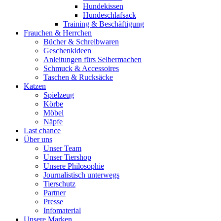
Hundekissen
Hundeschlafsack
Training & Beschäftigung
Frauchen & Herrchen
Bücher & Schreibwaren
Geschenkideen
Anleitungen fürs Selbermachen
Schmuck & Accessoires
Taschen & Rucksäcke
Katzen
Spielzeug
Körbe
Möbel
Näpfe
Last chance
Über uns
Unser Team
Unser Tiershop
Unsere Philosophie
Journalistisch unterwegs
Tierschutz
Partner
Presse
Infomaterial
Unsere Marken