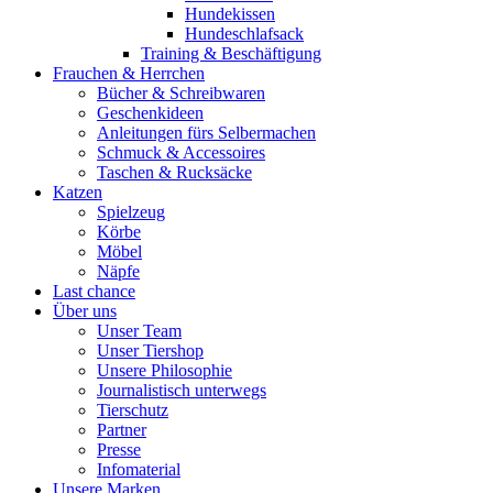
Hundekissen
Hundeschlafsack
Training & Beschäftigung
Frauchen & Herrchen
Bücher & Schreibwaren
Geschenkideen
Anleitungen fürs Selbermachen
Schmuck & Accessoires
Taschen & Rucksäcke
Katzen
Spielzeug
Körbe
Möbel
Näpfe
Last chance
Über uns
Unser Team
Unser Tiershop
Unsere Philosophie
Journalistisch unterwegs
Tierschutz
Partner
Presse
Infomaterial
Unsere Marken