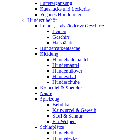
Futterergänzung
Kausnacks und Leckerlis
Veganes Hundefutter
Hundezubehör
Leinen, Halsbänder & Geschirre
Leinen
Geschirr
Halsbänder
Hundemarkentasche
Kleidung
Hundebademantel
Hundemantel
Hundepullover
Hundeschal
Hundeschuhe
Kotbeutel & Spender
Näpfe
Spielzeug
Befüllbar
Kauwurzel & Geweih
Stoff & Schnur
Für Welpen
Schlafplätze
Hundebett
Hundedecke