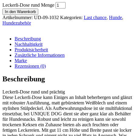
Leckerli-Dose rund Menge
In den Warenkorb
Artikelnummer:
UD-09-1032
Kategorien:
Last chance
,
Hunde
,
Hundezubehör
Beschreibung
Nachhaltigkeit
Produktsicherheit
Zusätzliche Informationen
Marke
Rezensionen (0)
Beschreibung
Leckerli-Dose rund und prächtig
Diese Leckerli-Dose kann Einiges an Inhalt beherbergen und glänzt
mit robuster Ausführung, matt gebürstetem Weißblech und einem
stylishen Stülpdeckel. Als Aufbewahrungsdose ist sie multifuktional
einsetzbar, bei UNIQUE DOG dient sie aber ganz klar als Behälter
für Hundesnacks. Robust und leicht zu reinigen kann sie sowohl
trockenen Keksen ein Zuhause bieten als auch feuchten oder
fettigen Leckereien. Mit gut 11 cm Höhe und Breite passt sie locker
in jeden Schrank und nimmt nicht zu viel Platz in Anspruch. Was