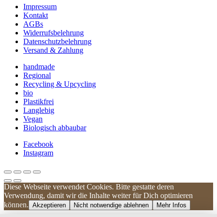
Impressum
Kontakt
AGBs
Widerrufsbelehrung
Datenschutzbelehrung
Versand & Zahlung
handmade
Regional
Recycling & Upcycling
bio
Plastikfrei
Langlebig
Vegan
Biologisch abbaubar
Facebook
Instagram
Diese Webseite verwendet Cookies. Bitte gestatte deren
Kundenbewertungen und Erfahrungen zu
Verwendung, damit wir die Inhalte weiter für Dich optimieren
UNIQUE DOG
können.
Akzeptieren
Nicht notwendige ablehnen
Mehr Infos