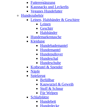
Futterergänzung
Kausnacks und Leckerlis
Veganes Hundefutter
Hundezubehör
Leinen, Halsbänder & Geschirre
Leinen
Geschirr
Halsbänder
Hundemarkentasche
Kleidung
Hundebademantel
Hundemantel
Hundepullover
Hundeschal
Hundeschuhe
Kotbeutel & Spender
Näpfe
Spielzeug
Befüllbar
Kauwurzel & Geweih
Stoff & Schnur
Für Welpen
Schlafplätze
Hundebett
Hundedecke