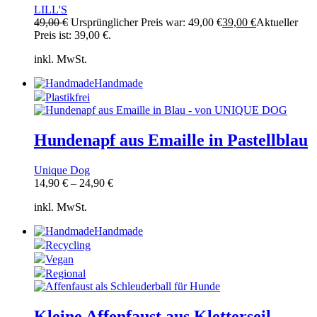
LILL'S
49,00
€
Ursprünglicher Preis war: 49,00 €
39,00
€
Aktueller
Preis ist: 39,00 €.
inkl. MwSt.
Handmade
Plastikfrei
Hundenapf aus Emaille in Pastellblau
Unique Dog
14,90
€
–
24,90
€
inkl. MwSt.
Handmade
Recycling
Vegan
Regional
Kleine Affenfaust aus Kletterseil