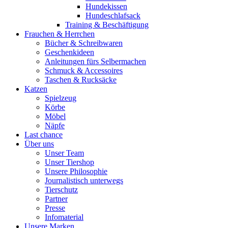
Hundekissen
Hundeschlafsack
Training & Beschäftigung
Frauchen & Herrchen
Bücher & Schreibwaren
Geschenkideen
Anleitungen fürs Selbermachen
Schmuck & Accessoires
Taschen & Rucksäcke
Katzen
Spielzeug
Körbe
Möbel
Näpfe
Last chance
Über uns
Unser Team
Unser Tiershop
Unsere Philosophie
Journalistisch unterwegs
Tierschutz
Partner
Presse
Infomaterial
Unsere Marken