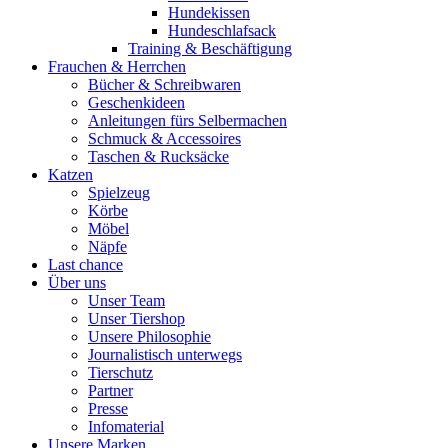
Hundekissen
Hundeschlafsack
Training & Beschäftigung
Frauchen & Herrchen
Bücher & Schreibwaren
Geschenkideen
Anleitungen fürs Selbermachen
Schmuck & Accessoires
Taschen & Rucksäcke
Katzen
Spielzeug
Körbe
Möbel
Näpfe
Last chance
Über uns
Unser Team
Unser Tiershop
Unsere Philosophie
Journalistisch unterwegs
Tierschutz
Partner
Presse
Infomaterial
Unsere Marken