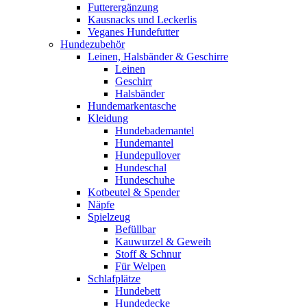
Futterergänzung
Kausnacks und Leckerlis
Veganes Hundefutter
Hundezubehör
Leinen, Halsbänder & Geschirre
Leinen
Geschirr
Halsbänder
Hundemarkentasche
Kleidung
Hundebademantel
Hundemantel
Hundepullover
Hundeschal
Hundeschuhe
Kotbeutel & Spender
Näpfe
Spielzeug
Befüllbar
Kauwurzel & Geweih
Stoff & Schnur
Für Welpen
Schlafplätze
Hundebett
Hundedecke