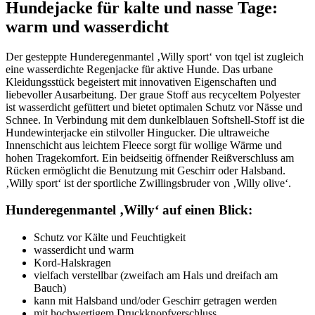
Hundejacke für kalte und nasse Tage:
warm und wasserdicht
Der gesteppte Hunderegenmantel ‚Willy sport‘ von tqel ist zugleich
eine wasserdichte Regenjacke für aktive Hunde. Das urbane
Kleidungsstück begeistert mit innovativen Eigenschaften und
liebevoller Ausarbeitung. Der graue Stoff aus recyceltem Polyester
ist wasserdicht gefüttert und bietet optimalen Schutz vor Nässe und
Schnee. In Verbindung mit dem dunkelblauen Softshell-Stoff ist die
Hundewinterjacke ein stilvoller Hingucker. Die ultraweiche
Innenschicht aus leichtem Fleece sorgt für wollige Wärme und
hohen Tragekomfort. Ein beidseitig öffnender Reißverschluss am
Rücken ermöglicht die Benutzung mit Geschirr oder Halsband.
‚Willy sport‘ ist der sportliche Zwillingsbruder von ‚Willy olive‘.
Hunderegenmantel ‚Willy‘ auf einen Blick:
Schutz vor Kälte und Feuchtigkeit
wasserdicht und warm
Kord-Halskragen
vielfach verstellbar (zweifach am Hals und dreifach am
Bauch)
kann mit Halsband und/oder Geschirr getragen werden
mit hochwertigem Druckknopfverschluss