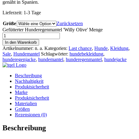
genäht in Spanien.
Lieferzeit:
1-3 Tage
Größe
Zurücksetzen
Gefütterter Hunderegenmantel 'Willy Olive' Menge
In den Warenkorb
Artikelnummer:
n. a.
Kategorien:
Last chance
,
Hunde
,
Kleidung
,
Sale
,
Hundemantel
Schlagwörter:
hundebekleidung
,
hunderegenjacke
,
hundemantel
,
hunderegenmantel
,
hundejacke
Beschreibung
Nachhaltigkeit
Produktsicherheit
Marke
Produktsicherheit
Materialien
Größen
Rezensionen (0)
Beschreibung