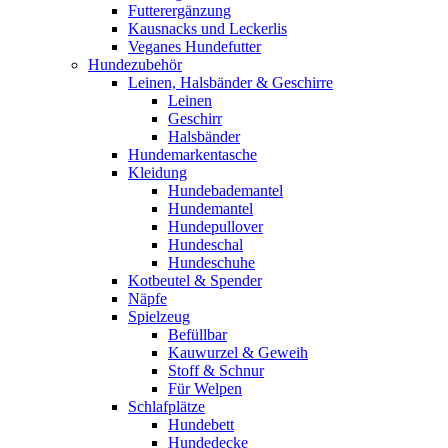
Futterergänzung
Kausnacks und Leckerlis
Veganes Hundefutter
Hundezubehör
Leinen, Halsbänder & Geschirre
Leinen
Geschirr
Halsbänder
Hundemarkentasche
Kleidung
Hundebademantel
Hundemantel
Hundepullover
Hundeschal
Hundeschuhe
Kotbeutel & Spender
Näpfe
Spielzeug
Befüllbar
Kauwurzel & Geweih
Stoff & Schnur
Für Welpen
Schlafplätze
Hundebett
Hundedecke