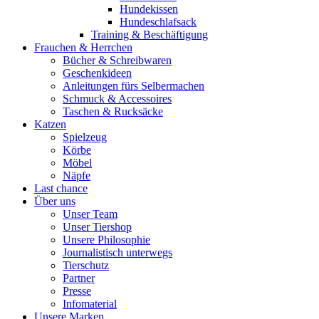
Hundekissen
Hundeschlafsack
Training & Beschäftigung
Frauchen & Herrchen
Bücher & Schreibwaren
Geschenkideen
Anleitungen fürs Selbermachen
Schmuck & Accessoires
Taschen & Rucksäcke
Katzen
Spielzeug
Körbe
Möbel
Näpfe
Last chance
Über uns
Unser Team
Unser Tiershop
Unsere Philosophie
Journalistisch unterwegs
Tierschutz
Partner
Presse
Infomaterial
Unsere Marken