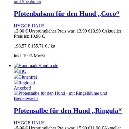
Pfotenbalsam für den Hund „Coco“
HYGGE HAUS
13,90
€
Ursprünglicher Preis war: 13,90 €
10,90
€
Aktueller
Preis ist: 10,90 €.
198,57
€
155,71
€
/
kg
inkl. 19 % MwSt.
Handmade
BIO
Glutenfrei
Regional
Angebot!
Pfotensalbe für den Hund „Ringula“
HYGGE HAUS
15,90
€
Ursprünglicher Preis war: 15,90 €
11,90
€
Aktueller