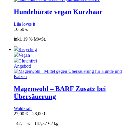
Hundebürste vegan Kurzhaar
Lila loves it
16,50
€
inkl. 19 % MwSt.
Recycling
Vegan
Glutenfrei
Angebot!
Magenwohl – BARF Zusatz bei
Übersäuerung
Waldkraft
27,00
€
–
28,00
€
142,11
€
–
147,37
€
/
kg