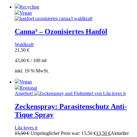
Recycling
Vegan
Canna³ – Ozonisiertes Hanföl
Waldkraft
21,50
€
43,00
€
/
100
ml
inkl. 19 % MwSt.
Vegan
Regional
Angebot!
Zeckenspray: Parasitenschutz Anti-
Tique Spray
Lila loves it
15,50
€
Ursprünglicher Preis war: 15,50 €
13,50
€
Aktueller