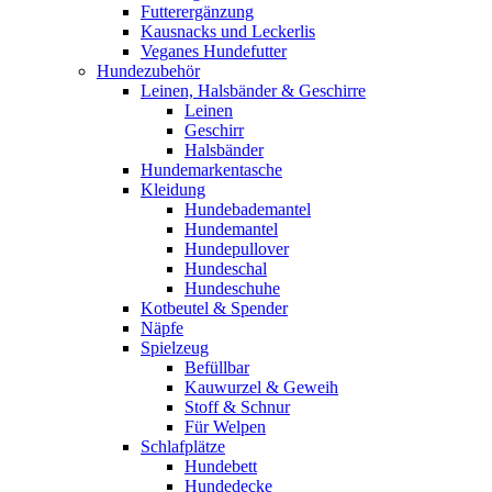
Futterergänzung
Kausnacks und Leckerlis
Veganes Hundefutter
Hundezubehör
Leinen, Halsbänder & Geschirre
Leinen
Geschirr
Halsbänder
Hundemarkentasche
Kleidung
Hundebademantel
Hundemantel
Hundepullover
Hundeschal
Hundeschuhe
Kotbeutel & Spender
Näpfe
Spielzeug
Befüllbar
Kauwurzel & Geweih
Stoff & Schnur
Für Welpen
Schlafplätze
Hundebett
Hundedecke