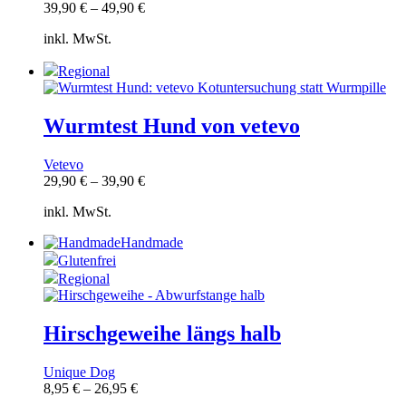
39,90
€
–
49,90
€
inkl. MwSt.
Regional
Wurmtest Hund von vetevo
Vetevo
29,90
€
–
39,90
€
inkl. MwSt.
Handmade
Glutenfrei
Regional
Hirschgeweihe längs halb
Unique Dog
8,95
€
–
26,95
€