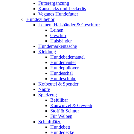
Futterergänzung
Kausnacks und Leckerlis
Veganes Hundefutter
Hundezubehör
Leinen, Halsbänder & Geschirre
Leinen
Geschirr
Halsbänder
Hundemarkentasche
Kleidung
Hundebademantel
Hundemantel
Hundepullover
Hundeschal
Hundeschuhe
Kotbeutel & Spender
Näpfe
Spielzeug
Befüllbar
Kauwurzel & Geweih
Stoff & Schnur
Für Welpen
Schlafplätze
Hundebett
Hundedecke