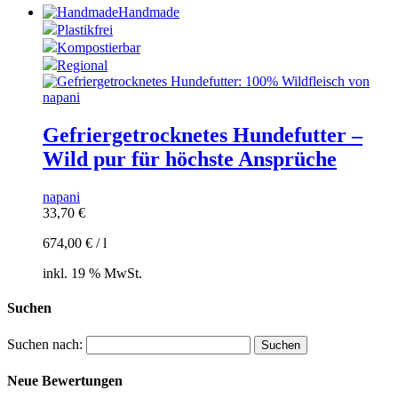
Handmade
Plastikfrei
Kompostierbar
Regional
Gefriergetrocknetes Hundefutter –
Wild pur für höchste Ansprüche
napani
33,70
€
674,00
€
/
l
inkl. 19 % MwSt.
Suchen
Suchen nach:
Neue Bewertungen