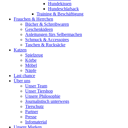
Hundekissen
Hundeschlafsack
Training & Beschäftigung
Frauchen & Herrchen
Bücher & Schreibwaren
Geschenkideen
Anleitungen fürs Selbermachen
Schmuck & Accessoires
Taschen & Rucksäcke
Katzen
Spielzeug
Körbe
Möbel
Näpfe
Last chance
Über uns
Unser Team
Unser Tiershop
Unsere Philosophie
Journalistisch unterwegs
Tierschutz
Partner
Presse
Infomaterial
Unsere Marken