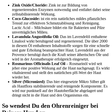
Zink Oxide/Choride:
Zink ist zur Bildung von
regenerierenden Enzymen notwendig und entfaltet dabei seine
zellstabilisierende Wirkung.
Coco-Glucoside:
ist ein rein natürliches mildes pflanzliches
Tensid zur effektiven Schmutzablösung und Reinigung.
Lactic Acid – Milchsäure bildet ein für Bakterien und Pilze
unverträgliches Milieu.
Lavandula Angustifolia Oil:
Das im Lavendelöl enthaltene
Linalool wirkt beruhigend und regenerierend. Die über 2000
in diesem Öl enthaltenen Inhaltsstoffe sorgen für eine schnelle
und gute Erholung beanspruchter Haut. Lavendelöl aus der
Provence beruhigt durch die Kraft seiner ätherischen Öle und
wird in der Aromatherapie erfolgreich eingesetzt.
Rosmarinus Officinalis Leaf Oil
– Rosmarinöl wird seit
jeher eine positive Wirkung auf die Haut nachgesagt. Es wirkt
vitalisierend und stellt den natürlichen pH-Wert der Haut
wieder her.
Silver (Micronized)
: Das hier eingesetzte Mikro Silber gilt
als Hautflora stabilisierende und reinigende Komponente. Es
wird nur punktuell auf der Hautoberfläche abgelagert und
dringt nicht in die Haut und den Organismus ein.
So wendest Du den Ohrenreiniger bei