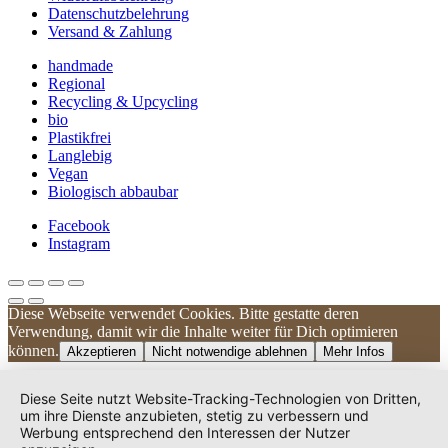
Datenschutzbelehrung
Versand & Zahlung
handmade
Regional
Recycling & Upcycling
bio
Plastikfrei
Langlebig
Vegan
Biologisch abbaubar
Facebook
Instagram
Diese Webseite verwendet Cookies. Bitte gestatte deren
Kundenbewertungen und Erfahrungen zu
Verwendung, damit wir die Inhalte weiter für Dich optimieren
UNIQUE DOG
können.
Akzeptieren
Nicht notwendige ablehnen
Mehr Infos
SEHR GUT
100%
Diese Seite nutzt Website-Tracking-Technologien von Dritten,
Empfehlungen auf
um ihre Dienste anzubieten, stetig zu verbessern und
ProvenExpert.com
Werbung entsprechend den Interessen der Nutzer
4,83 / 5,00