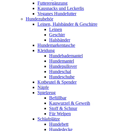
Futterergänzung
Kausnacks und Leckerlis
Veganes Hundefutter
Hundezubehör
Leinen, Halsbänder & Geschirre
Leinen
Geschirr
Halsbänder
Hundemarkentasche
Kleidung
Hundebademantel
Hundemantel
Hundepullover
Hundeschal
Hundeschuhe
Kotbeutel & Spender
Näpfe
Spielzeug
Befüllbar
Kauwurzel & Geweih
Stoff & Schnur
Für Welpen
Schlafplätze
Hundebett
Hundedecke