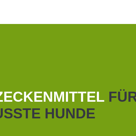
D
ZECKENMITTEL
FÜ
SSTE HUNDE