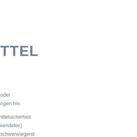
TTEL
 oder
ngen hin.
ttelsicherheit
ewendeten)
t schwerwiegend