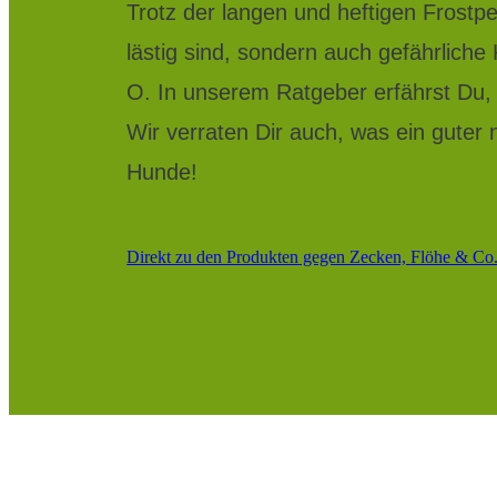
Trotz der langen und heftigen Frostpe
lästig sind, sondern auch gefährliche
O. In unserem Ratgeber erfährst Du, 
Wir verraten Dir auch, was ein guter 
Hunde!
Direkt zu den Produkten gegen Zecken, Flöhe & Co