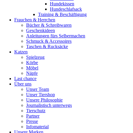
Hundekissen
Hundeschlafsack
Training & Beschäftigung
Frauchen & Herrchen
Bücher & Schreibwaren
Geschenkideen
Anleitungen fürs Selbermachen
Schmuck & Accessoires
Taschen & Rucksäcke
Katzen
Spielzeug
Körbe
Möbel
Näpfe
Last chance
Über uns
Unser Team
Unser Tiershop
Unsere Philosophie
Journalistisch unterwegs
Tierschutz
Partner
Presse
Infomaterial
Unsere Marken