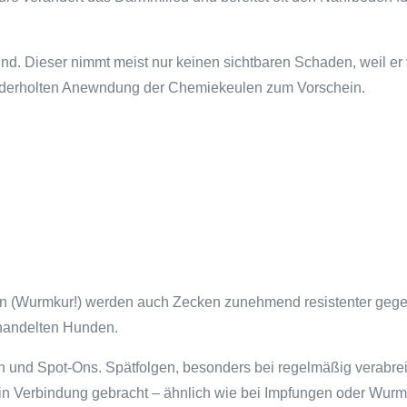
und. Dieser nimmt meist nur keinen sichtbaren Schaden, weil er 
wiederholten Anewndung der Chemiekeulen zum Vorschein.
iten (Wurmkur!) werden auch Zecken zunehmend resistenter geg
ehandelten Hunden.
en und Spot-Ons. Spätfolgen, besonders bei regelmäßig verabr
t in Verbindung gebracht – ähnlich wie bei Impfungen oder Wur