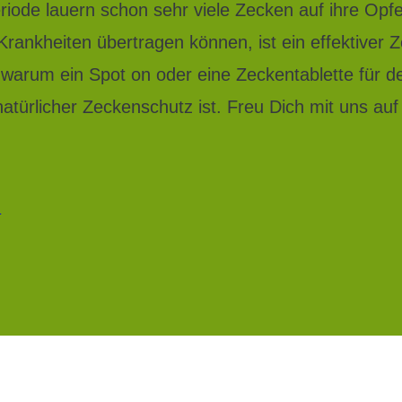
riode lauern schon sehr viele Zecken auf ihre Opfe
 Krankheiten übertragen können, ist ein effektive
warum ein Spot on oder eine Zeckentablette für de
natürlicher Zeckenschutz ist. Freu Dich mit uns au
.