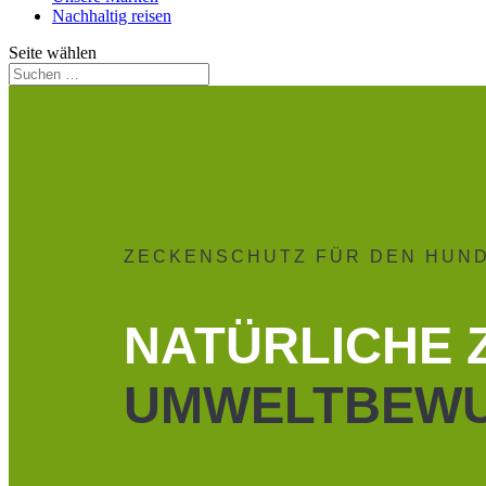
Nachhaltig reisen
Seite wählen
ZECKENSCHUTZ FÜR DEN HUN
NATÜRLICHE 
UMWELTBEWU