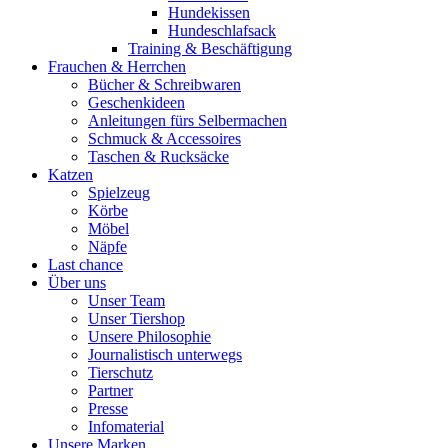
Hundekissen
Hundeschlafsack
Training & Beschäftigung
Frauchen & Herrchen
Bücher & Schreibwaren
Geschenkideen
Anleitungen fürs Selbermachen
Schmuck & Accessoires
Taschen & Rucksäcke
Katzen
Spielzeug
Körbe
Möbel
Näpfe
Last chance
Über uns
Unser Team
Unser Tiershop
Unsere Philosophie
Journalistisch unterwegs
Tierschutz
Partner
Presse
Infomaterial
Unsere Marken