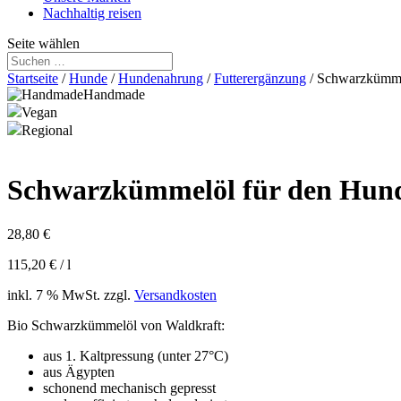
Nachhaltig reisen
Seite wählen
Startseite
/
Hunde
/
Hundenahrung
/
Futterergänzung
/ Schwarzkümme
Handmade
Vegan
Regional
Schwarzkümmelöl für den Hun
28,80
€
115,20
€
/
l
inkl. 7 % MwSt.
zzgl.
Versandkosten
Bio Schwarzkümmelöl von Waldkraft:
aus 1. Kaltpressung (unter 27°C)
aus Ägypten
schonend mechanisch gepresst