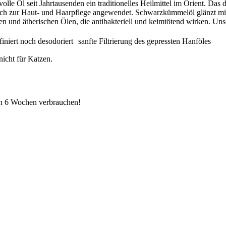
Öl seit Jahrtausenden ein traditionelles Heilmittel im Orient. Das du
auch zur Haut- und Haarpflege angewendet. Schwarzkümmelöl glänzt mit
en und ätherischen Ölen, die antibakteriell und keimtötend wirken. U
iert noch desodoriert sanfte Filtrierung des gepressten Hanföles
icht für Katzen.
n 6 Wochen verbrauchen!