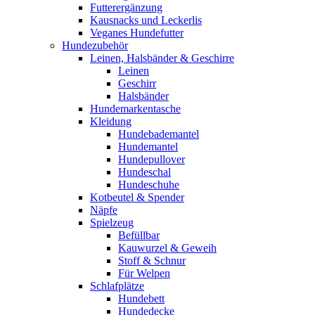
Futterergänzung
Kausnacks und Leckerlis
Veganes Hundefutter
Hundezubehör
Leinen, Halsbänder & Geschirre
Leinen
Geschirr
Halsbänder
Hundemarkentasche
Kleidung
Hundebademantel
Hundemantel
Hundepullover
Hundeschal
Hundeschuhe
Kotbeutel & Spender
Näpfe
Spielzeug
Befüllbar
Kauwurzel & Geweih
Stoff & Schnur
Für Welpen
Schlafplätze
Hundebett
Hundedecke