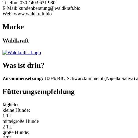
Telefon: 030 / 403 631 980
E-Mail: kundenberatung@waldkraft.bio
Web: www.waldkraft.bio
Marke
Waldkraft
Was ist drin?
Zusammensetzung:
100%
BIO Schwarzkümmelöl (Nigella Sativa) a
Fütterungsempfehlung
täglich:
kleine Hunde:
1 TL
mittelgroße Hunde
2 TL
große Hunde:
3 TL