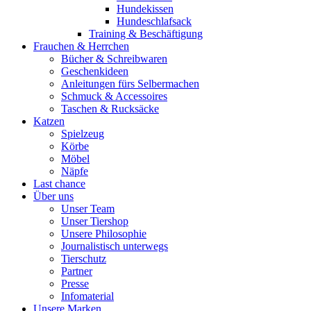
Hundekissen
Hundeschlafsack
Training & Beschäftigung
Frauchen & Herrchen
Bücher & Schreibwaren
Geschenkideen
Anleitungen fürs Selbermachen
Schmuck & Accessoires
Taschen & Rucksäcke
Katzen
Spielzeug
Körbe
Möbel
Näpfe
Last chance
Über uns
Unser Team
Unser Tiershop
Unsere Philosophie
Journalistisch unterwegs
Tierschutz
Partner
Presse
Infomaterial
Unsere Marken