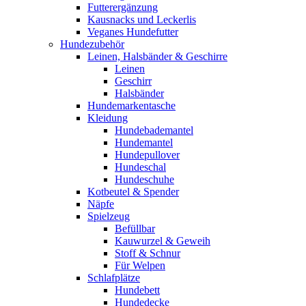
Futterergänzung
Kausnacks und Leckerlis
Veganes Hundefutter
Hundezubehör
Leinen, Halsbänder & Geschirre
Leinen
Geschirr
Halsbänder
Hundemarkentasche
Kleidung
Hundebademantel
Hundemantel
Hundepullover
Hundeschal
Hundeschuhe
Kotbeutel & Spender
Näpfe
Spielzeug
Befüllbar
Kauwurzel & Geweih
Stoff & Schnur
Für Welpen
Schlafplätze
Hundebett
Hundedecke