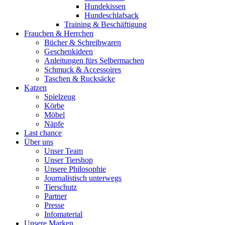
Hundekissen
Hundeschlafsack
Training & Beschäftigung
Frauchen & Herrchen
Bücher & Schreibwaren
Geschenkideen
Anleitungen fürs Selbermachen
Schmuck & Accessoires
Taschen & Rucksäcke
Katzen
Spielzeug
Körbe
Möbel
Näpfe
Last chance
Über uns
Unser Team
Unser Tiershop
Unsere Philosophie
Journalistisch unterwegs
Tierschutz
Partner
Presse
Infomaterial
Unsere Marken