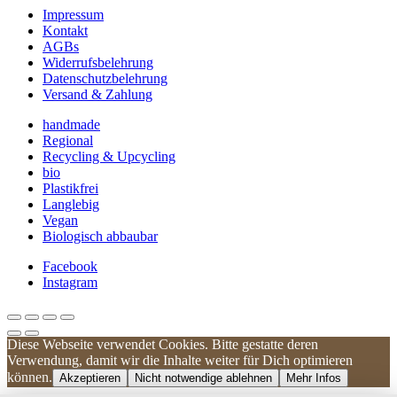
Impressum
Kontakt
AGBs
Widerrufsbelehrung
Datenschutzbelehrung
Versand & Zahlung
handmade
Regional
Recycling & Upcycling
bio
Plastikfrei
Langlebig
Vegan
Biologisch abbaubar
Facebook
Instagram
Diese Webseite verwendet Cookies. Bitte gestatte deren
Kundenbewertungen und Erfahrungen zu
Verwendung, damit wir die Inhalte weiter für Dich optimieren
UNIQUE DOG
können.
Akzeptieren
Nicht notwendige ablehnen
Mehr Infos