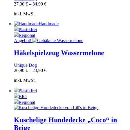
27,90
€
–
34,90
€
inkl. MwSt.
Handmade
Plastikfrei
Regional
Angebot!
Häkelspielzeug Wassermelone
Unique Dog
20,90
€
–
23,90
€
inkl. MwSt.
Plastikfrei
BIO
Regional
Kuschelige Hundedecke „Coco“ in
Beige