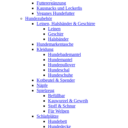
Futterergänzung
Kausnacks und Leckerlis
Veganes Hundefutter
Hundezubehör
Leinen, Halsbänder & Geschirre
Leinen
Geschirr
Halsbänder
Hundemarkentasche
Kleidung
Hundebademantel
Hundemantel
Hundepullover
Hundeschal
Hundeschuhe
Kotbeutel & Spender
Näpfe
Spielzeug
Befüllbar
Kauwurzel & Geweih
Stoff & Schnur
Für Welpen
Schlafplätze
Hundebett
Hundedecke