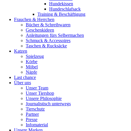
Hundekissen
Hundeschlafsack
Training & Beschäftigung
Frauchen & Herrchen
Bücher & Schreibwaren
Geschenkideen
Anleitungen fürs Selbermachen
Schmuck & Accessoires
Taschen & Rucksäcke
Katzen
Spielzeug
Körbe
Möbel
Näpfe
Last chance
Über uns
Unser Team
Unser Tiershop
Unsere Philosophie
Journalistisch unterwegs
Tierschutz
Partner
Presse
Infomaterial
Unsere Marken