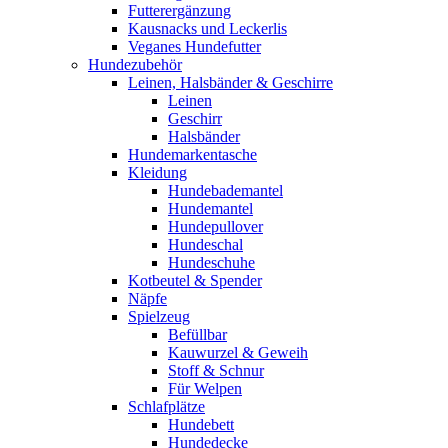
Futterergänzung
Kausnacks und Leckerlis
Veganes Hundefutter
Hundezubehör
Leinen, Halsbänder & Geschirre
Leinen
Geschirr
Halsbänder
Hundemarkentasche
Kleidung
Hundebademantel
Hundemantel
Hundepullover
Hundeschal
Hundeschuhe
Kotbeutel & Spender
Näpfe
Spielzeug
Befüllbar
Kauwurzel & Geweih
Stoff & Schnur
Für Welpen
Schlafplätze
Hundebett
Hundedecke