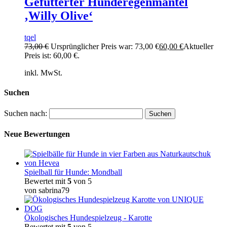
Gefütterter Hunderegenmantel
‚Willy Olive‘
tqel
73,00
€
Ursprünglicher Preis war: 73,00 €
60,00
€
Aktueller
Preis ist: 60,00 €.
inkl. MwSt.
Suchen
Suchen nach:
Neue Bewertungen
Spielball für Hunde: Mondball
Bewertet mit
5
von 5
von sabrina79
Ökologisches Hundespielzeug - Karotte
Bewertet mit
5
von 5