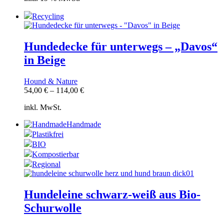
Recycling
Hundedecke für unterwegs – „Davos“
in Beige
Hound & Nature
54,00
€
–
114,00
€
inkl. MwSt.
Handmade
Plastikfrei
BIO
Kompostierbar
Regional
Hundeleine schwarz-weiß aus Bio-
Schurwolle