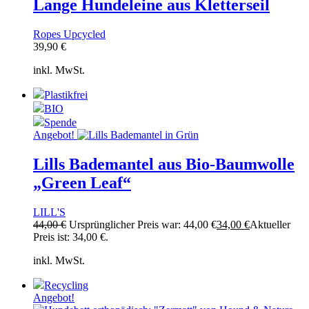
Lange Hundeleine aus Kletterseil
Ropes Upcycled
39,90
€
inkl. MwSt.
Plastikfrei
BIO
Spende
Angebot!
Lills Bademantel aus Bio-Baumwolle
„Green Leaf“
LILL'S
44,00
€
Ursprünglicher Preis war: 44,00 €
34,00
€
Aktueller
Preis ist: 34,00 €.
inkl. MwSt.
Recycling
Angebot!