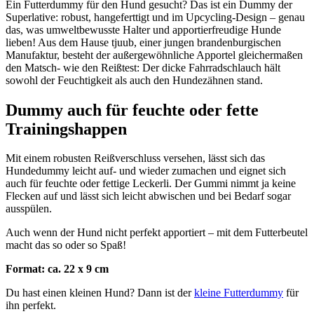
Ein Futterdummy für den Hund gesucht? Das ist ein Dummy der
Superlative: robust, hangeferttigt und im Upcycling-Design – genau
das, was umweltbewusste Halter und apportierfreudige Hunde
lieben! Aus dem Hause tjuub, einer jungen brandenburgischen
Manufaktur, besteht der außergewöhnliche Apportel gleichermaßen
den Matsch- wie den Reißtest: Der dicke Fahrradschlauch hält
sowohl der Feuchtigkeit als auch den Hundezähnen stand.
Dummy auch für feuchte oder fette
Trainingshappen
Mit einem robusten Reißverschluss versehen, lässt sich das
Hundedummy leicht auf- und wieder zumachen und eignet sich
auch für feuchte oder fettige Leckerli. Der Gummi nimmt ja keine
Flecken auf und lässt sich leicht abwischen und bei Bedarf sogar
ausspülen.
Auch wenn der Hund nicht perfekt apportiert – mit dem Futterbeutel
macht das so oder so Spaß!
Format: ca. 22 x 9 cm
Du hast einen kleinen Hund? Dann ist der
kleine Futterdummy
für
ihn perfekt.