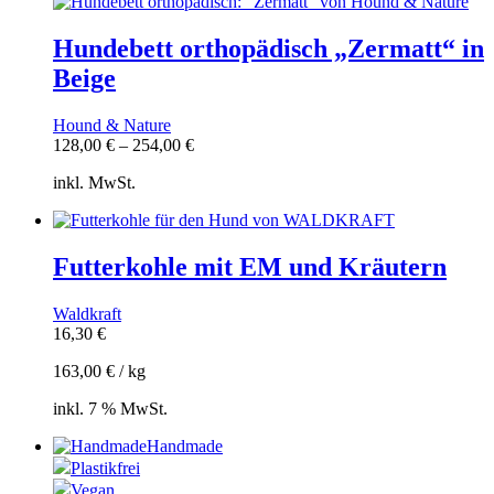
Hundebett orthopädisch „Zermatt“ in
Beige
Hound & Nature
128,00
€
–
254,00
€
inkl. MwSt.
Futterkohle mit EM und Kräutern
Waldkraft
16,30
€
163,00
€
/
kg
inkl. 7 % MwSt.
Handmade
Plastikfrei
Vegan