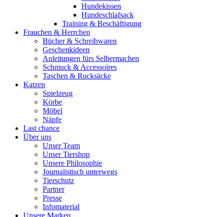
Hundekissen
Hundeschlafsack
Training & Beschäftigung
Frauchen & Herrchen
Bücher & Schreibwaren
Geschenkideen
Anleitungen fürs Selbermachen
Schmuck & Accessoires
Taschen & Rucksäcke
Katzen
Spielzeug
Körbe
Möbel
Näpfe
Last chance
Über uns
Unser Team
Unser Tiershop
Unsere Philosophie
Journalistisch unterwegs
Tierschutz
Partner
Presse
Infomaterial
Unsere Marken