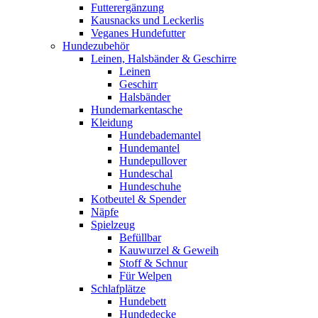
Futterergänzung
Kausnacks und Leckerlis
Veganes Hundefutter
Hundezubehör
Leinen, Halsbänder & Geschirre
Leinen
Geschirr
Halsbänder
Hundemarkentasche
Kleidung
Hundebademantel
Hundemantel
Hundepullover
Hundeschal
Hundeschuhe
Kotbeutel & Spender
Näpfe
Spielzeug
Befüllbar
Kauwurzel & Geweih
Stoff & Schnur
Für Welpen
Schlafplätze
Hundebett
Hundedecke