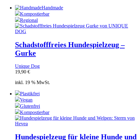
Handmade
Kompostierbar
Regional
Schadstofffreies Hundespielzeug –
Gurke
Unique Dog
19,90
€
inkl. 19 % MwSt.
Plastikfrei
Vegan
Glutenfrei
Kompostierbar
Hundespielzeug für kleine Hunde und