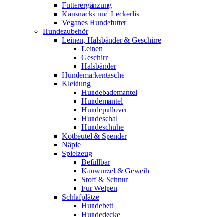
Futterergänzung
Kausnacks und Leckerlis
Veganes Hundefutter
Hundezubehör
Leinen, Halsbänder & Geschirre
Leinen
Geschirr
Halsbänder
Hundemarkentasche
Kleidung
Hundebademantel
Hundemantel
Hundepullover
Hundeschal
Hundeschuhe
Kotbeutel & Spender
Näpfe
Spielzeug
Befüllbar
Kauwurzel & Geweih
Stoff & Schnur
Für Welpen
Schlafplätze
Hundebett
Hundedecke