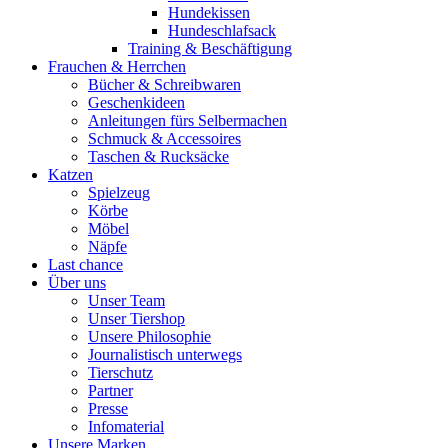
Hundekissen
Hundeschlafsack
Training & Beschäftigung
Frauchen & Herrchen
Bücher & Schreibwaren
Geschenkideen
Anleitungen fürs Selbermachen
Schmuck & Accessoires
Taschen & Rucksäcke
Katzen
Spielzeug
Körbe
Möbel
Näpfe
Last chance
Über uns
Unser Team
Unser Tiershop
Unsere Philosophie
Journalistisch unterwegs
Tierschutz
Partner
Presse
Infomaterial
Unsere Marken