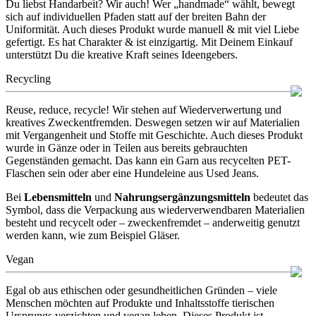
Du liebst Handarbeit? Wir auch! Wer „handmade“ wählt, bewegt
sich auf individuellen Pfaden statt auf der breiten Bahn der
Uniformität. Auch dieses Produkt wurde manuell & mit viel Liebe
gefertigt. Es hat Charakter & ist einzigartig. Mit Deinem Einkauf
unterstützt Du die kreative Kraft seines Ideengebers.
Recycling
Reuse, reduce, recycle! Wir stehen auf Wiederverwertung und
kreatives Zweckentfremden. Deswegen setzen wir auf Materialien
mit Vergangenheit und Stoffe mit Geschichte. Auch dieses Produkt
wurde in Gänze oder in Teilen aus bereits gebrauchten
Gegenständen gemacht. Das kann ein Garn aus recycelten PET-
Flaschen sein oder aber eine Hundeleine aus Used Jeans.
Bei
Lebensmitteln
und
Nahrungsergänzungsmitteln
bedeutet das
Symbol, dass die Verpackung aus wiederverwendbaren Materialien
besteht und recycelt oder – zweckenfremdet – anderweitig genutzt
werden kann, wie zum Beispiel Gläser.
Vegan
Egal ob aus ethischen oder gesundheitlichen Gründen – viele
Menschen möchten auf Produkte und Inhaltsstoffe tierischen
Ursprungs verzichten und vegan leben. Dieses Produkt ist