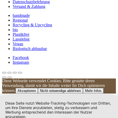
Datenschutzbelehrung
Versand & Zahlung
handmade
Regional
Recycling & Upcycling
bio
Plastikfrei
Langlebig
Vegan
Biologisch abbaubar
Facebook
Instagram
Diese Webseite verwendet Cookies. Bitte gestatte deren
Kundenbewertungen und Erfahrungen zu
Verwendung, damit wir die Inhalte weiter für Dich optimieren
UNIQUE DOG
können.
Akzeptieren
Nicht notwendige ablehnen
Mehr Infos
SEHR GUT
100%
Diese Seite nutzt Website-Tracking-Technologien von Dritten,
Empfehlungen auf
um ihre Dienste anzubieten, stetig zu verbessern und
ProvenExpert.com
Werbung entsprechend den Interessen der Nutzer
4,83 / 5,00
anzuzeigen.