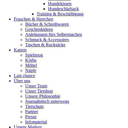
Hundekissen
Hundeschlafsack
Training & Beschäftigung
Frauchen & Herrchen
Bücher & Schreibwaren
Geschenkideen
Anleitungen fürs Selbermachen
Schmuck & Accessoires
Taschen & Rucksäcke
Katzen
Spielzeug
Körbe
Möbel
Näpfe
Last chance
Über uns
Unser Team
Unser Tiershop
Unsere Philosophie
Journalistisch unterwegs
Tierschutz
Partner
Presse
Infomaterial
Unsere Marken