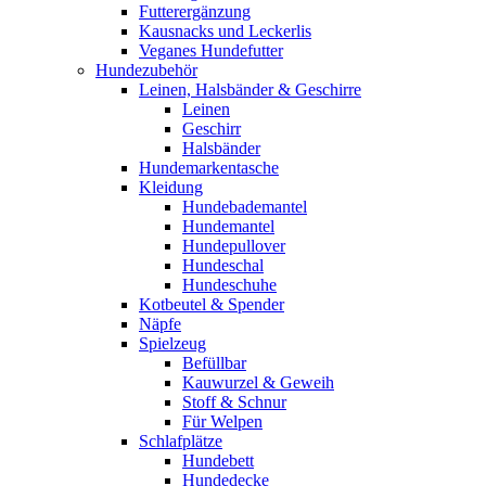
Futterergänzung
Kausnacks und Leckerlis
Veganes Hundefutter
Hundezubehör
Leinen, Halsbänder & Geschirre
Leinen
Geschirr
Halsbänder
Hundemarkentasche
Kleidung
Hundebademantel
Hundemantel
Hundepullover
Hundeschal
Hundeschuhe
Kotbeutel & Spender
Näpfe
Spielzeug
Befüllbar
Kauwurzel & Geweih
Stoff & Schnur
Für Welpen
Schlafplätze
Hundebett
Hundedecke