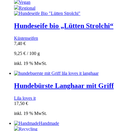
Vegan
Regional
Hundeseife bio „Lütten Strolchi“
Küstenseifen
7,40
€
9,25
€
/
100
g
inkl. 19 % MwSt.
Hundebürste Langhaar mit Griff
Lila loves it
17,50
€
inkl. 19 % MwSt.
Handmade
Recycling