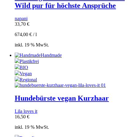
Wild pur für höchste Ansprüche
napani
33,70
€
674,00
€
/
l
inkl. 19 % MwSt.
Handmade
Plastikfrei
BIO
Vegan
Regional
Hundebürste vegan Kurzhaar
Lila loves it
16,50
€
inkl. 19 % MwSt.