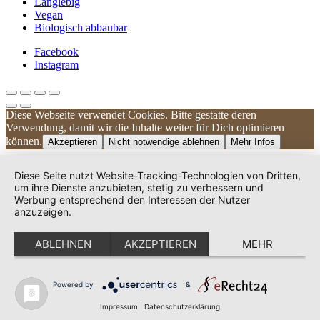
Langlebig
Vegan
Biologisch abbaubar
Facebook
Instagram
Diese Webseite verwendet Cookies. Bitte gestatte deren
Kundenbewertungen und Erfahrungen zu
Verwendung, damit wir die Inhalte weiter für Dich optimieren
UNIQUE DOG
können.
Akzeptieren
Nicht notwendige ablehnen
Mehr Infos
SEHR GUT
100%
Diese Seite nutzt Website-Tracking-Technologien von Dritten,
Empfehlungen auf
um ihre Dienste anzubieten, stetig zu verbessern und
ProvenExpert.com
Werbung entsprechend den Interessen der Nutzer
4,83 / 5,00
anzuzeigen.
240
38
ABLEHNEN
AKZEPTIEREN
MEHR
Bewertungen auf
Bewertungen von 2
ProvenExpert.com
anderen Quellen
Von Kunden
bewertet
Powered by
&
Blick aufs ProvenExpert-Profil werfen
278 Bewertungen
Impressum
|
Datenschutzerklärung
Authentizität
11.5.2026