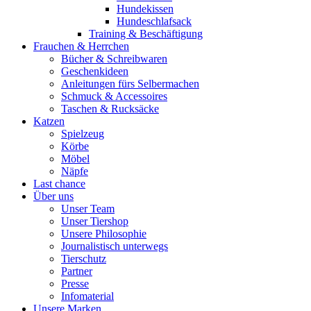
Hundekissen
Hundeschlafsack
Training & Beschäftigung
Frauchen & Herrchen
Bücher & Schreibwaren
Geschenkideen
Anleitungen fürs Selbermachen
Schmuck & Accessoires
Taschen & Rucksäcke
Katzen
Spielzeug
Körbe
Möbel
Näpfe
Last chance
Über uns
Unser Team
Unser Tiershop
Unsere Philosophie
Journalistisch unterwegs
Tierschutz
Partner
Presse
Infomaterial
Unsere Marken