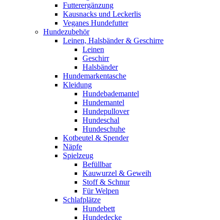
Futterergänzung
Kausnacks und Leckerlis
Veganes Hundefutter
Hundezubehör
Leinen, Halsbänder & Geschirre
Leinen
Geschirr
Halsbänder
Hundemarkentasche
Kleidung
Hundebademantel
Hundemantel
Hundepullover
Hundeschal
Hundeschuhe
Kotbeutel & Spender
Näpfe
Spielzeug
Befüllbar
Kauwurzel & Geweih
Stoff & Schnur
Für Welpen
Schlafplätze
Hundebett
Hundedecke