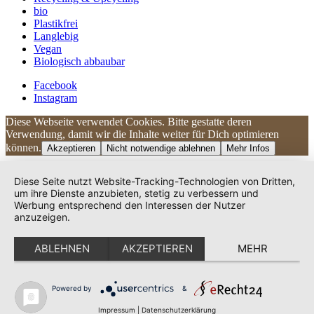
bio
Plastikfrei
Langlebig
Vegan
Biologisch abbaubar
Facebook
Instagram
Diese Webseite verwendet Cookies. Bitte gestatte deren
Kundenbewertungen und Erfahrungen zu
Verwendung, damit wir die Inhalte weiter für Dich optimieren
UNIQUE DOG
können.
Akzeptieren
Nicht notwendige ablehnen
Mehr Infos
SEHR GUT
100%
Diese Seite nutzt Website-Tracking-Technologien von Dritten,
Empfehlungen auf
um ihre Dienste anzubieten, stetig zu verbessern und
ProvenExpert.com
Werbung entsprechend den Interessen der Nutzer
4,83 / 5,00
anzuzeigen.
240
38
ABLEHNEN
AKZEPTIEREN
MEHR
Bewertungen auf
Bewertungen von 2
ProvenExpert.com
anderen Quellen
Von Kunden
bewertet
Powered by
&
Blick aufs ProvenExpert-Profil werfen
278 Bewertungen
Impressum
|
Datenschutzerklärung