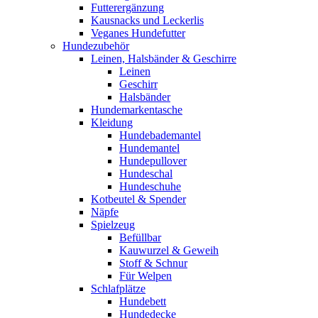
Futterergänzung
Kausnacks und Leckerlis
Veganes Hundefutter
Hundezubehör
Leinen, Halsbänder & Geschirre
Leinen
Geschirr
Halsbänder
Hundemarkentasche
Kleidung
Hundebademantel
Hundemantel
Hundepullover
Hundeschal
Hundeschuhe
Kotbeutel & Spender
Näpfe
Spielzeug
Befüllbar
Kauwurzel & Geweih
Stoff & Schnur
Für Welpen
Schlafplätze
Hundebett
Hundedecke