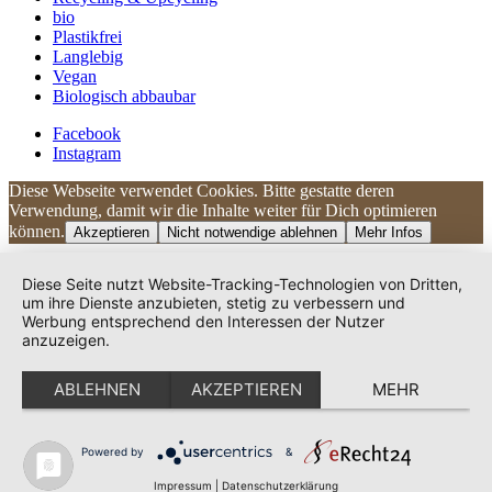
bio
Plastikfrei
Langlebig
Vegan
Biologisch abbaubar
Facebook
Instagram
Diese Webseite verwendet Cookies. Bitte gestatte deren
Kundenbewertungen und Erfahrungen zu
Verwendung, damit wir die Inhalte weiter für Dich optimieren
UNIQUE DOG
können.
Akzeptieren
Nicht notwendige ablehnen
Mehr Infos
SEHR GUT
100%
Diese Seite nutzt Website-Tracking-Technologien von Dritten,
Empfehlungen auf
um ihre Dienste anzubieten, stetig zu verbessern und
ProvenExpert.com
Werbung entsprechend den Interessen der Nutzer
4,83 / 5,00
anzuzeigen.
240
38
ABLEHNEN
AKZEPTIEREN
MEHR
Bewertungen auf
Bewertungen von 2
ProvenExpert.com
anderen Quellen
Von Kunden
bewertet
Powered by
&
Blick aufs ProvenExpert-Profil werfen
278 Bewertungen
Impressum
|
Datenschutzerklärung