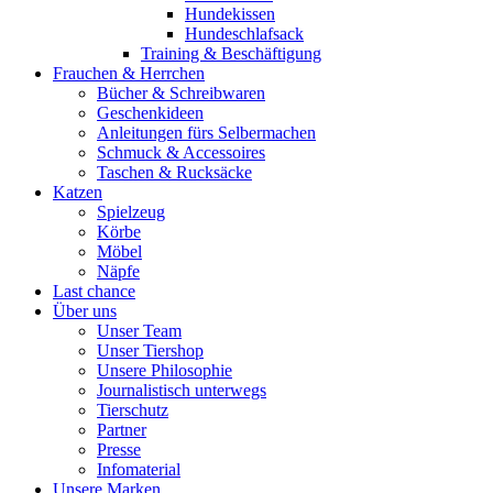
Hundekissen
Hundeschlafsack
Training & Beschäftigung
Frauchen & Herrchen
Bücher & Schreibwaren
Geschenkideen
Anleitungen fürs Selbermachen
Schmuck & Accessoires
Taschen & Rucksäcke
Katzen
Spielzeug
Körbe
Möbel
Näpfe
Last chance
Über uns
Unser Team
Unser Tiershop
Unsere Philosophie
Journalistisch unterwegs
Tierschutz
Partner
Presse
Infomaterial
Unsere Marken