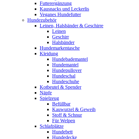
Futterergänzung
Kausnacks und Leckerlis
Veganes Hundefutter
Hundezubehör
Leinen, Halsbänder & Geschirre
Leinen
Geschirr
Halsbänder
Hundemarkentasche
Kleidung
Hundebademantel
Hundemantel
Hundepullover
Hundeschal
Hundeschuhe
Kotbeutel & Spender
Näpfe
Spielzeug
Befüllbar
Kauwurzel & Geweih
Stoff & Schnur
Für Welpen
Schlafplätze
Hundebett
Hundedecke