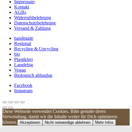
Impressum
Kontakt
AGBs
Widerrufsbelehrung
Datenschutzbelehrung
Versand & Zahlung
handmade
Regional
Recycling & Upcycling
bio
Plastikfrei
Langlebig
Vegan
Biologisch abbaubar
Facebook
Instagram
Diese Webseite verwendet Cookies. Bitte gestatte deren
Kundenbewertungen und Erfahrungen zu
Verwendung, damit wir die Inhalte weiter für Dich optimieren
UNIQUE DOG
können.
Akzeptieren
Nicht notwendige ablehnen
Mehr Infos