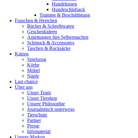
Hundekissen
Hundeschlafsack
Training & Beschäftigung
Frauchen & Herrchen
Bücher & Schreibwaren
Geschenkideen
Anleitungen fürs Selbermachen
Schmuck & Accessoires
Taschen & Rucksäcke
Katzen
Spielzeug
Körbe
Möbel
Näpfe
Last chance
Über uns
Unser Team
Unser Tiershop
Unsere Philosophie
Journalistisch unterwegs
Tierschutz
Partner
Presse
Infomaterial
Unsere Marken