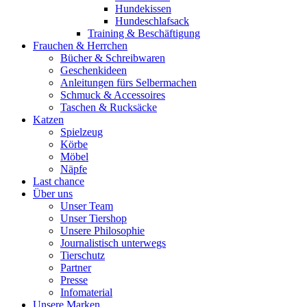
Hundekissen
Hundeschlafsack
Training & Beschäftigung
Frauchen & Herrchen
Bücher & Schreibwaren
Geschenkideen
Anleitungen fürs Selbermachen
Schmuck & Accessoires
Taschen & Rucksäcke
Katzen
Spielzeug
Körbe
Möbel
Näpfe
Last chance
Über uns
Unser Team
Unser Tiershop
Unsere Philosophie
Journalistisch unterwegs
Tierschutz
Partner
Presse
Infomaterial
Unsere Marken