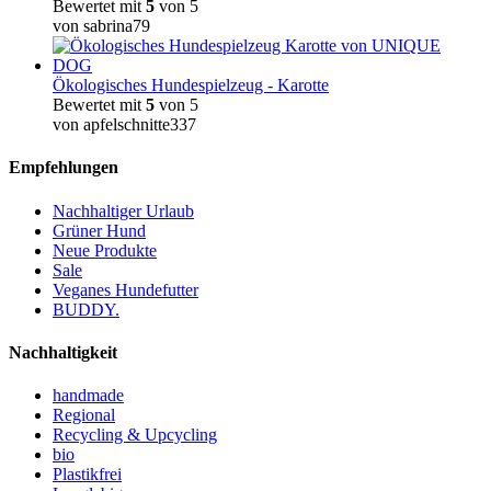
Bewertet mit
5
von 5
von sabrina79
Ökologisches Hundespielzeug - Karotte
Bewertet mit
5
von 5
von apfelschnitte337
Empfehlungen
Nachhaltiger Urlaub
Grüner Hund
Neue Produkte
Sale
Veganes Hundefutter
BUDDY.
Nachhaltigkeit
handmade
Regional
Recycling & Upcycling
bio
Plastikfrei