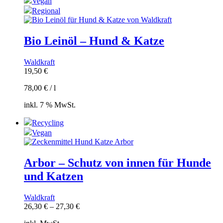
Vegan
Regional
Bio Leinöl – Hund & Katze
Waldkraft
19,50
€
78,00
€
/
l
inkl. 7 % MwSt.
Recycling
Vegan
Arbor – Schutz von innen für Hunde
und Katzen
Waldkraft
26,30
€
–
27,30
€