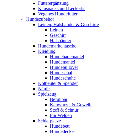
Futterergänzung
Kausnacks und Leckerlis
Veganes Hundefutter
Hundezubehör
Leinen, Halsbänder & Geschirre
Leinen
Geschirr
Halsbänder
Hundemarkentasche
Kleidung
Hundebademantel
Hundemantel
Hundepullover
Hundeschal
Hundeschuhe
Kotbeutel & Spender
Näpfe
Spielzeug
Befüllbar
Kauwurzel & Geweih
Stoff & Schnur
Für Welpen
Schlafplätze
Hundebett
Hundedecke