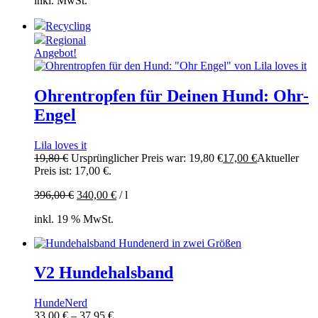
inkl. MwSt.
Recycling
Regional
Angebot!
Ohrentropfen für Deinen Hund: Ohr-
Engel
Lila loves it
19,80
€
Ursprünglicher Preis war: 19,80 €
17,00
€
Aktueller
Preis ist: 17,00 €.
396,00
€
340,00
€
/
l
inkl. 19 % MwSt.
V2 Hundehalsband
HundeNerd
33,00
€
–
37,95
€