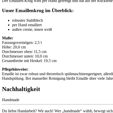
Der Emaillen-Krug wird per Hand gefertigt und hat auf der Rückseite
Unser Emaillenkrug im Überblick:
robustes Stahlblech
per Hand emalliert
außen creme, innen weiß
Maße:
Fassungsvermögen: 2,5 l
Höhe: 20,0 cm
Durchmesser oben: 11,5 cm
Durchmesser unten: 10,0 cm
Gesamtbreite mit Henkel: 19,5 cm
Pflegehinweise:
Emaille ist zwar robust und theoretisch spülmaschinengeeignet, alle
Handspülung. Bei manueller Reinigung bleibt Emaille über viele Jahr
Nachhaltigkeit
Handmade
Du liebst Handarbeit? Wir auch! Wer „handmade“ wählt, bewegt sich au