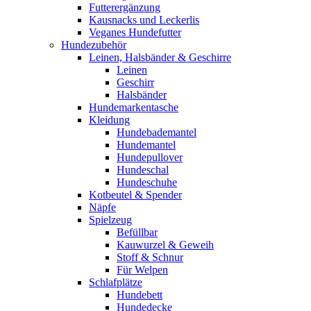
Futterergänzung
Kausnacks und Leckerlis
Veganes Hundefutter
Hundezubehör
Leinen, Halsbänder & Geschirre
Leinen
Geschirr
Halsbänder
Hundemarkentasche
Kleidung
Hundebademantel
Hundemantel
Hundepullover
Hundeschal
Hundeschuhe
Kotbeutel & Spender
Näpfe
Spielzeug
Befüllbar
Kauwurzel & Geweih
Stoff & Schnur
Für Welpen
Schlafplätze
Hundebett
Hundedecke