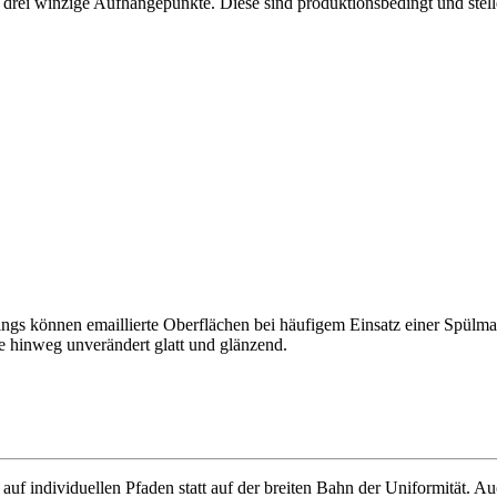
 drei winzige Aufhängepunkte. Diese sind produktionsbedingt und stel
rdings können emaillierte Oberflächen bei häufigem Einsatz einer Spül
e hinweg unverändert glatt und glänzend.
f individuellen Pfaden statt auf der breiten Bahn der Uniformität. Auc