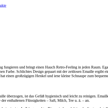
ukte
ug fungieren und bringt einen Hauch Retro-Feeling in jeden Raum. Ega
 Farbe. Schlichtes Design gepaart mit der zeitlosen Emaille ergibt ein 
r hat einen großzügigen Henkel und iene kleine Schnaupe zum bequem
lle überzogen, ist das Gefäß hygienisch und leicht zu reinigen. Emaille
 enthaltenen Flüssigkeiten – Saft, Milch, Tee u. ä. – an.