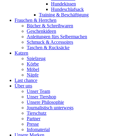
Hundekissen
Hundeschlafsack
Training & Beschäftigung
Frauchen & Herrchen
Bücher & Schreibwaren
Geschenkideen
Anleitungen fürs Selbermachen
Schmuck & Accessoires
Taschen & Rucksäcke
Katzen
Spielzeug
Körbe
Möbel
Näpfe
Last chance
Über uns
Unser Team
Unser Tiershop
Unsere Philosophie
Journalistisch unterwegs
Tierschutz
Partner
Presse
Infomaterial
Unsere Marken