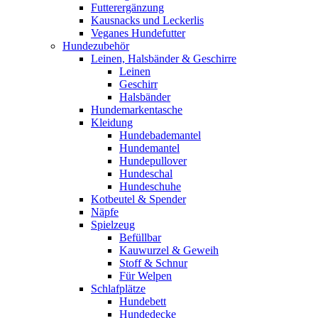
Futterergänzung
Kausnacks und Leckerlis
Veganes Hundefutter
Hundezubehör
Leinen, Halsbänder & Geschirre
Leinen
Geschirr
Halsbänder
Hundemarkentasche
Kleidung
Hundebademantel
Hundemantel
Hundepullover
Hundeschal
Hundeschuhe
Kotbeutel & Spender
Näpfe
Spielzeug
Befüllbar
Kauwurzel & Geweih
Stoff & Schnur
Für Welpen
Schlafplätze
Hundebett
Hundedecke