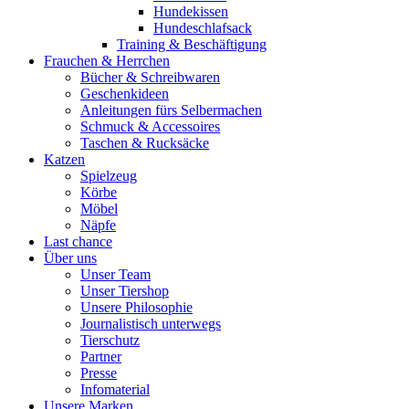
Hundekissen
Hundeschlafsack
Training & Beschäftigung
Frauchen & Herrchen
Bücher & Schreibwaren
Geschenkideen
Anleitungen fürs Selbermachen
Schmuck & Accessoires
Taschen & Rucksäcke
Katzen
Spielzeug
Körbe
Möbel
Näpfe
Last chance
Über uns
Unser Team
Unser Tiershop
Unsere Philosophie
Journalistisch unterwegs
Tierschutz
Partner
Presse
Infomaterial
Unsere Marken