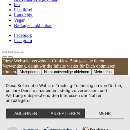
bio
Plastikfrei
Langlebig
Vegan
Biologisch abbaubar
Facebook
Instagram
Diese Webseite verwendet Cookies. Bitte gestatte deren
Kundenbewertungen und Erfahrungen zu
Verwendung, damit wir die Inhalte weiter für Dich optimieren
UNIQUE DOG
können.
Akzeptieren
Nicht notwendige ablehnen
Mehr Infos
SEHR GUT
100%
Diese Seite nutzt Website-Tracking-Technologien von Dritten,
Empfehlungen auf
um ihre Dienste anzubieten, stetig zu verbessern und
ProvenExpert.com
Werbung entsprechend den Interessen der Nutzer
4,83 / 5,00
anzuzeigen.
240
38
ABLEHNEN
AKZEPTIEREN
MEHR
Bewertungen auf
Bewertungen von 2
ProvenExpert.com
anderen Quellen
Von Kunden
bewertet
Powered by
&