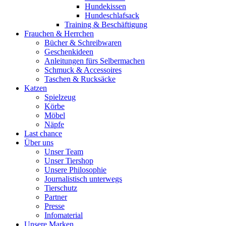
Hundekissen
Hundeschlafsack
Training & Beschäftigung
Frauchen & Herrchen
Bücher & Schreibwaren
Geschenkideen
Anleitungen fürs Selbermachen
Schmuck & Accessoires
Taschen & Rucksäcke
Katzen
Spielzeug
Körbe
Möbel
Näpfe
Last chance
Über uns
Unser Team
Unser Tiershop
Unsere Philosophie
Journalistisch unterwegs
Tierschutz
Partner
Presse
Infomaterial
Unsere Marken