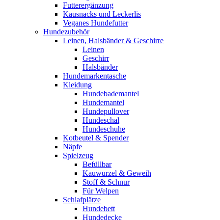
Futterergänzung
Kausnacks und Leckerlis
Veganes Hundefutter
Hundezubehör
Leinen, Halsbänder & Geschirre
Leinen
Geschirr
Halsbänder
Hundemarkentasche
Kleidung
Hundebademantel
Hundemantel
Hundepullover
Hundeschal
Hundeschuhe
Kotbeutel & Spender
Näpfe
Spielzeug
Befüllbar
Kauwurzel & Geweih
Stoff & Schnur
Für Welpen
Schlafplätze
Hundebett
Hundedecke