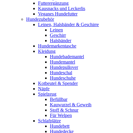
Futterergänzung
Kausnacks und Leckerlis
Veganes Hundefutter
Hundezubehör
Leinen, Halsbänder & Geschirre
Leinen
Geschirr
Halsbänder
Hundemarkentasche
Kleidung
Hundebademantel
Hundemantel
Hundepullover
Hundeschal
Hundeschuhe
Kotbeutel & Spender
Näpfe
Spielzeug
Befüllbar
Kauwurzel & Geweih
Stoff & Schnur
Für Welpen
Schlafplätze
Hundebett
Hundedecke