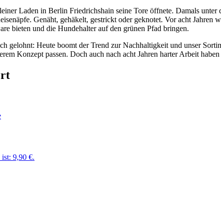
 kleiner Laden in Berlin Friedrichshain seine Tore öffnete. Damals
isenäpfe. Genäht, gehäkelt, gestrickt oder geknotet. Vor acht Jahren w
ware bieten und die Hundehalter auf den grünen Pfad bringen.
ch gelohnt: Heute boomt der Trend zur Nachhaltigkeit und unser Sortim
rem Konzept passen. Doch auch nach acht Jahren harter Arbeit haben w
rt
ist: 9,90 €.