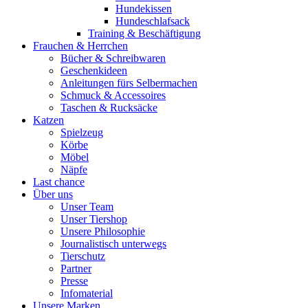
Hundekissen
Hundeschlafsack
Training & Beschäftigung
Frauchen & Herrchen
Bücher & Schreibwaren
Geschenkideen
Anleitungen fürs Selbermachen
Schmuck & Accessoires
Taschen & Rucksäcke
Katzen
Spielzeug
Körbe
Möbel
Näpfe
Last chance
Über uns
Unser Team
Unser Tiershop
Unsere Philosophie
Journalistisch unterwegs
Tierschutz
Partner
Presse
Infomaterial
Unsere Marken