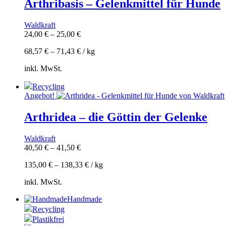
Arthribasis – Gelenkmittel für Hunde
Waldkraft
24,00
€
–
25,00
€
68,57
€
–
71,43
€
/
kg
inkl. MwSt.
Recycling
Angebot!
Arthridea – die Göttin der Gelenke
Waldkraft
40,50
€
–
41,50
€
135,00
€
–
138,33
€
/
kg
inkl. MwSt.
Handmade
Recycling
Plastikfrei