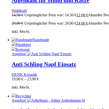
Algenkalk für Hund und Katze
Waldkraft
14,50
€
Ursprünglicher Preis war: 14,50 €
12,00
€
Aktueller Prei
29,00
€
Ursprünglicher Preis war: 29,00 €
24,00
€
Aktueller Prei
inkl. MwSt.
Handmade
Plastikfrei
Regional
Angebot!
Anti Schling Napf Einsatz
DENK Keramik
19,90
€
–
23,90
€
inkl. MwSt.
Recycling
Angebot!