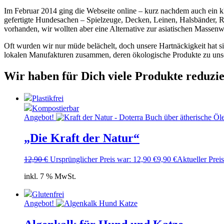
Im Februar 2014 ging die Webseite online – kurz nachdem auch ein
gefertigte Hundesachen – Spielzeuge, Decken, Leinen, Halsbänder, Re
vorhanden, wir wollten aber eine Alternative zur asiatischen Massen
Oft wurden wir nur müde belächelt, doch unsere Hartnäckigkeit hat si
lokalen Manufakturen zusammen, deren ökologische Produkte zu unse
Wir haben für Dich viele Produkte reduzie
Plastikfrei
Kompostierbar
Angebot!
„Die Kraft der Natur“
12,90
€
Ursprünglicher Preis war: 12,90 €
9,90
€
Aktueller Preis 
inkl. 7 % MwSt.
Glutenfrei
Angebot!