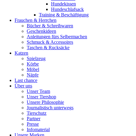
Hundekissen
Hundeschlafsack
Training & Beschäftigung
Frauchen & Herrchen
Bücher & Schreibwaren
Geschenkideen
Anleitungen fürs Selbermachen
Schmuck & Accessoires
Taschen & Rucksäcke
Katzen
Spielzeug
Körbe
Möbel
Näpfe
Last chance
Über uns
Unser Team
Unser Tiershop
Unsere Philosophie
Journalistisch unterwegs
Tierschutz
Partner
Presse
Infomaterial
Unsere Marken