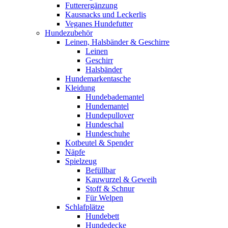
Futterergänzung
Kausnacks und Leckerlis
Veganes Hundefutter
Hundezubehör
Leinen, Halsbänder & Geschirre
Leinen
Geschirr
Halsbänder
Hundemarkentasche
Kleidung
Hundebademantel
Hundemantel
Hundepullover
Hundeschal
Hundeschuhe
Kotbeutel & Spender
Näpfe
Spielzeug
Befüllbar
Kauwurzel & Geweih
Stoff & Schnur
Für Welpen
Schlafplätze
Hundebett
Hundedecke