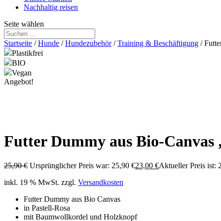
Nachhaltig reisen
Seite wählen
Startseite
/
Hunde
/
Hundezubehör
/
Training & Beschäftigung
/ Futt
Plastikfrei
BIO
Vegan
Angebot!
Futter Dummy aus Bio-Canvas „
25,90
€
Ursprünglicher Preis war: 25,90 €
23,00
€
Aktueller Preis ist: 
inkl. 19 % MwSt.
zzgl.
Versandkosten
Futter Dummy aus Bio Canvas
in Pastell-Rosa
mit Baumwollkordel und Holzknopf