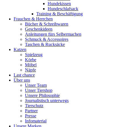
Hundekissen
Hundeschlafsack
Training & Beschäftigung
Frauchen & Herrchen
Bücher & Schreibwaren
Geschenkideen
Anleitungen fürs Selbermachen
Schmuck & Accessoires
Taschen & Rucksäcke
Katzen
Spielzeug
Körbe
Möbel
Näpfe
Last chance
Über uns
Unser Team
Unser Tiershop
Unsere Philosophie
Journalistisch unterwegs
Tierschutz
Partner
Presse
Infomaterial
Unsere Marken