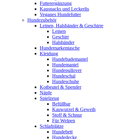
Futterergänzung
Kausnacks und Leckerlis
Veganes Hundefutter
Hundezubehör
Leinen, Halsbänder & Geschirre
Leinen
Geschirr
Halsbänder
Hundemarkentasche
Kleidung
Hundebademantel
Hundemantel
Hundepullover
Hundeschal
Hundeschuhe
Kotbeutel & Spender
Näpfe
Spielzeug
Befüllbar
Kauwurzel & Geweih
Stoff & Schnur
Für Welpen
Schlafplätze
Hundebett
Hundedecke