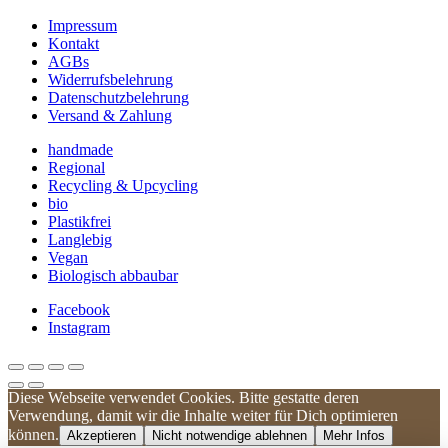
Impressum
Kontakt
AGBs
Widerrufsbelehrung
Datenschutzbelehrung
Versand & Zahlung
handmade
Regional
Recycling & Upcycling
bio
Plastikfrei
Langlebig
Vegan
Biologisch abbaubar
Facebook
Instagram
Diese Webseite verwendet Cookies. Bitte gestatte deren
Kundenbewertungen und Erfahrungen zu
Verwendung, damit wir die Inhalte weiter für Dich optimieren
UNIQUE DOG
können.
Akzeptieren
Nicht notwendige ablehnen
Mehr Infos