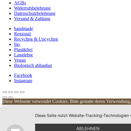
AGBs
Widerrufsbelehrung
Datenschutzbelehrung
Versand & Zahlung
handmade
Regional
Recycling & Upcycling
bio
Plastikfrei
Langlebig
Vegan
Biologisch abbaubar
Facebook
Instagram
Diese Webseite verwendet Cookies. Bitte gestatte deren Verwendung, 
Diese Seite nutzt Website-Tracking-Technologien 
ABLEHNEN