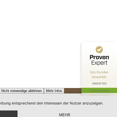
100%
SEHR GUT
Empfehlungen auf
ProvenExpert.com
4,83 / 5,00
38
240
Bewertungen von 2
Bewertungen auf
anderen Quellen
ProvenExpert.com
Blick aufs ProvenExpert-Profil werfen
Anonym
19.1.2026
5
Von Kunden
Ich habe mich sehr gefreut, dass der Karton
bewertet
in dem es geliefert wurde, Second Hand, war.
So eine tolle Idee....
UNIQUE DOG
278 Bewertungen
Nicht notwendige ablehnen
Mehr Infos
Authentizität
11.5.2026
 Werbung entsprechend den Interessen der Nutzer anzuzeigen.
MEHR