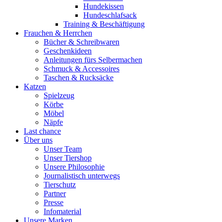
Hundekissen
Hundeschlafsack
Training & Beschäftigung
Frauchen & Herrchen
Bücher & Schreibwaren
Geschenkideen
Anleitungen fürs Selbermachen
Schmuck & Accessoires
Taschen & Rucksäcke
Katzen
Spielzeug
Körbe
Möbel
Näpfe
Last chance
Über uns
Unser Team
Unser Tiershop
Unsere Philosophie
Journalistisch unterwegs
Tierschutz
Partner
Presse
Infomaterial
Unsere Marken