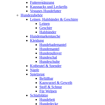
Futterergänzung
Kausnacks und Leckerlis
Veganes Hundefutter
Hundezubehör
Leinen, Halsbänder & Geschirre
Leinen
Geschirr
Halsbänder
Hundemarkentasche
Kleidung
Hundebademantel
Hundemantel
Hundepullover
Hundeschal
Hundeschuhe
Kotbeutel & Spender
Näpfe
Spielzeug
Befüllbar
Kauwurzel & Geweih
Stoff & Schnur
Für Welpen
Schlafplätze
Hundebett
Hundedecke